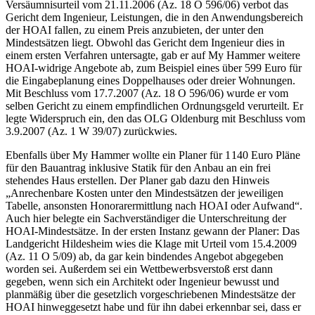
Versäumnisurteil vom 21.11.2006 (Az. 18 O 596/06) verbot das
Gericht dem Ingenieur, Leistungen, die in den Anwendungsbereich
der HOAI fallen, zu einem Preis anzubieten, der unter den
Mindestsätzen liegt. Obwohl das Gericht dem Ingenieur dies in
einem ersten Verfahren untersagte, gab er auf My Hammer weitere
HOAI-widrige Angebote ab, zum Beispiel eines über 599 Euro für
die Eingabeplanung eines Doppelhauses oder dreier Wohnungen.
Mit Beschluss vom 17.7.2007 (Az. 18 O 596/06) wurde er vom
selben Gericht zu einem empfindlichen Ordnungsgeld verurteilt. Er
legte Widerspruch ein, den das OLG Oldenburg mit Beschluss vom
3.9.2007 (Az. 1 W 39/07) zurückwies.
Ebenfalls über My Hammer wollte ein Planer für 1 140 Euro Pläne
für den Bauantrag inklusive Statik für den Anbau an ein frei
stehendes Haus erstellen. Der Planer gab dazu den Hinweis
„Anrechenbare Kosten unter den Mindestsätzen der jeweiligen
Tabelle, ansonsten Honorarermittlung nach HOAI oder Aufwand“.
Auch hier belegte ein Sachverständiger die Unterschreitung der
HOAI-Mindestsätze. In der ersten Instanz gewann der Planer: Das
Landgericht Hildesheim wies die Klage mit Urteil vom 15.4.2009
(Az. 11 O 5/09) ab, da gar kein bindendes Angebot abgegeben
worden sei. Außerdem sei ein Wettbewerbsverstoß erst dann
gegeben, wenn sich ein Architekt oder Ingenieur bewusst und
planmäßig über die gesetzlich vorgeschriebenen Mindestsätze der
HOAI hinweggesetzt habe und für ihn dabei erkennbar sei, dass er