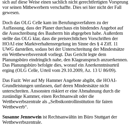
sich auf diese Weise einen sachlich nicht gerechtfertigten Vorsprung
vor seinen Mitbewerbern verschaffte. Dies sei hier nicht der Fall
gewesen.
Doch das OLG Celle kam im Berufungsverfahren zu der
Auffassung, dass der Planer durchaus ein bindendes Angebot auf
die Ausschreibung des Bauherrn hin abgegeben habe. Außerdem
stellte das OLG klar, dass die preisrechtlichen Vorschriften der
HOAI eine Marktverhaltensregelung im Sinne des § 4 Ziff. 11
UWG darstellen, sodass bei der Unterschreitung der Mindestsätze
ein Wettbewerbsverstoß vorliegt. Das Gericht legte dem
Planungsbüro eindringlich nahe, den Klageanspruch anzuerkennen.
Das Planungsbüro befolgte dies, worauf ein Anerkenntnisurteil
erging (OLG Celle, Urteil vom 29.10.2009, Az. 13 U 86/09).
Das Fazit: Wer auf My Hammer Angebote abgibt, die HOAI-
Grundleistungen umfassen, darf deren Mindestsätze nicht
unterschreiten. Ansonsten riskiert er eine Abmahnung durch die
zuständige Kammer, einen Rechtsanwalt oder die
Wettbewerbszentrale als „Selbstkontrollinstitution für fairen
Wettbewerb“.
Susanne Jennewein
ist Rechtsanwältin im Büro Stuttgart der
Wettbewerbszentrale.