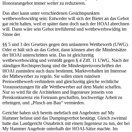
Honorarangebot immer weiter zu reduzieren.
Das aber kann unter verschiedenen Gesichtspunkten
wettbewerbswidrig sein: Entweder will sich der Bieter an das Gebot
gar nicht halten, weil er später dann doch nach der HOAI abrechnen
will. Dann wäre sein Gebot irre­führend und wettbewerbswidrig im
Sinne der
§§ 5 und 3 des Gesetzes gegen den unlauteren Wettbewerb (UWG).
Oder er hält sich an das Gebot, dann können aber die Mindestsätze
der HOAI unterschritten sein. Das ist gleichzeitig
wettbewerbswidrig und verstößt gegen § 4 Ziff. 11 UWG. Nach der
ständigen Rechtsprechung sind die Mindestpreisvorschriften der
HOAI zumindest auch dazu bestimmt, Marktverhalten im Interesse
der Mitbewerber zu regeln. Sie sollen einen ruinösen
Preiswettbewerb verhindern und gleichzeitig gleiche rechtliche
Voraussetzungen für alle Wettbewerber auf dem Markt schaffen.
Nur so wird für die Architekten und Ingenieure jenseits von
Preiskonkurrenz ein Freiraum geschaffen, hochwertige Arbeit zu
erbringen, und „Pfusch am Bau“ vermieden.
Gerichte haben sich bereits mehrfach mit Angeboten auf My
Hammer befasst und das Dumpingverbot bestätigt. Gleich zweimal
hatte das Landgericht Osnabrück mit einem Ingenieur zu tun, der bei
My Hammer Angebote unterhalb der HOAI-Sätze machte. Im