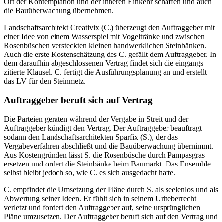
Ort der Kontemplation und der inneren Einkehr schaffen und auch
die Bauüberwachung übernehmen.
Landschaftsarchitekt Creativix (C.) überzeugt den Auftraggeber mit
einer Idee von einem Wasserspiel mit Vogeltränke und zwischen
Rosenbüschen versteckten kleinen handwerklichen Steinbänken.
Auch die erste Kostenschätzung des C. gefällt dem Auftraggeber. In
dem daraufhin abgeschlossenen Vertrag findet sich die eingangs
zitierte Klausel. C. fertigt die Ausführungsplanung an und erstellt
das LV für den Steinmetz.
Auftraggeber beruft sich auf Vertrag
Die Parteien geraten während der Vergabe in Streit und der
Auftraggeber kündigt den Vertrag. Der Auftraggeber beauftragt
sodann den Landschaftsarchitekten Sparfix (S.), der das
Vergabeverfahren abschließt und die Bauüberwachung übernimmt.
Aus Kostengründen lässt S. die Rosenbüsche durch Pampasgras
ersetzen und ordert die Steinbänke beim Baumarkt. Das Ensemble
selbst bleibt jedoch so, wie C. es sich ausgedacht hatte.
C. empfindet die Umsetzung der Pläne durch S. als seelenlos und als
Abwertung seiner Ideen. Er fühlt sich in seinem Urheberrecht
verletzt und fordert den Auftraggeber auf, seine ursprünglichen
Pläne umzusetzen. Der Auftraggeber beruft sich auf den Vertrag und