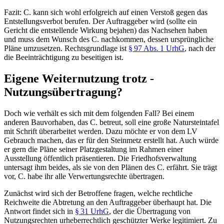
Fazit: C. kann sich wohl erfolgreich auf einen Verstoß gegen das
Entstellungsverbot berufen. Der Auftraggeber wird (sollte ein
Gericht die entstellende Wirkung bejahen) das Nachsehen haben
und muss dem Wunsch des C. nachkommen, dessen ursprüngliche
Pläne umzusetzen. Rechtsgrundlage ist
§ 97 Abs. 1 UrhG
, nach der
die Beeinträchtigung zu beseitigen ist.
Eigene Weiternutzung trotz ­
Nutzungsübertragung?
Doch wie verhält es sich mit dem folgenden Fall? Bei einem
anderen Bauvorhaben, das C. betreut, soll eine große Natursteintafel
mit Schrift überarbeitet werden. Dazu möchte er von dem LV
Gebrauch machen, das er für den Steinmetz erstellt hat. Auch würde
er gern die Pläne seiner Platzgestaltung im Rahmen ­einer
Ausstellung öffentlich präsentieren. Die Friedhofsverwaltung
untersagt ihm beides, als sie von den Plänen des C. erfährt. Sie trägt
vor, C. habe ihr alle Verwertungsrechte übertragen.
Zunächst wird sich der Betroffene fragen, welche rechtliche
Reichweite die Abtretung an den Auftraggeber überhaupt hat. Die
Antwort findet sich in
§ 31 UrhG
, der die Übertragung von
Nutzungsrechten urheberrechtlich geschützter Werke legitimiert. Zu