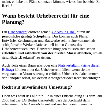
meint, er habe die Pläne so nutzen können, wie es ihm beliebte. Zu
Recht?
Wann besteht Urheberrecht für eine
Planung?
Ein
Urheberrecht
entsteht gemäß
§ 2 Abs. 2 UrhG
durch die
persönliche geistige Schöpfung.
Das können auch Pläne,
Entwürfe, Zeichnungen und Bauwerke sein. Pläne kommen als
schöpferische Werke relativ schnell in den Genuss des
Urheberrechtsschutzes. Bauwerke hingegen müssen sich schon
erheblich und ästhetisch von der breiten Masse abheben,
um als
geschützte „Baukunst“ zu gelten.
Auch Teile eines Bauwerks oder eine
Platzgestaltung (siehe diesen
Beitrag)
können unter das Urheberrecht fallen, wenn sie die
vorgenannten Voraussetzungen erfüllen. Urheber ist dabei immer
der Schöpfer selbst, nie dessen Arbeitgeber oder Rechtsnachfolger.
Recht auf unveränderte Umsetzung?
Doch was heißt das nun für C.? In einer Entscheidung aus dem Jahr
2006 hat das LG Berlin klargestellt, dass der Architekt dann
urheberrechtliche Ansprüche geltend machen kann, wenn der