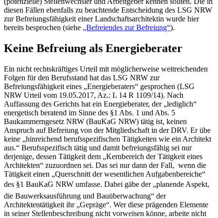
(potenzielle) Stellenwechsler und Arbeitgeber kennen sollten. ­Die in
diesen Fällen ebenfalls zu beachtende Entscheidung des LSG NRW
zur Befreiungsfähigkeit einer Landschaftsarchitektin wurde hier
bereits besprochen (siehe
„Befreiendes zur Befreiung“
)­.
Keine Befreiung als Energieberater
Ein nicht rechtskräftiges Urteil mit möglicherweise weitreichenden
Folgen für den Berufsstand hat das LSG NRW zur
Befreiungsfähigkeit eines „Energieberaters“ gesprochen (LSG
NRW Urteil vom 19.05.2017, Az­.: L 14 R 1109/14). Nach
Auffassung des Gerichts hat ein Energieberater, der „lediglich“
energetisch beratend im Sinne des §1 Abs. 1 und Abs. 5
Baukammerngesetz NRW (BauKaG NRW) tätig ist, keinen
Anspruch auf Befreiung von der Mitgliedschaft in der DRV­. Er übe
keine „hinreichend berufsspezifischen Tätigkeiten wie ein Architekt
aus.“­ Berufsspezifisch tätig und damit befreiungsfähig sei nur
derjenige, dessen Tätigkeit dem „Kernbereich der Tätigkeit eines
Architekten“ zuzuordnen sei­. Das sei nur dann der Fall, wenn die
Tätigkeit einen „Querschnitt der wesentlichen Aufgabenbereiche“
des §1 BauKaG NRW umfasse­. Dabei gäbe der „planende Aspekt,
die Bauwerksausführung und Bauüberwachung“ der
Architektentätigkeit ihr „Gepräge“­. Wer diese prägenden Elemente
in seiner Stellenbeschreibung nicht vorweisen könne, arbeite nicht