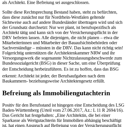
als Architekt­. Eine Befreiung sei ausgeschlossen­.
Sollte diese Rechtsprechung Bestand haben, steht zu befürchten,
dass diese zunächst nur für Nordrhein-Westfalen geltende
Sichtweise auch auf andere Bundesländer übertragen wird und sich
der Grundsatz durchsetzt: Nur wer plant, ist berufsspezifisch als
Architekt tätig und kann sich von der Versicherungspflicht in der
DRV befreien lassen. Alle diejenigen, die nicht planen – etwa die
Mitarbeiterinnen und Mitarbeiter der Bauaufsichtsbehörden oder
Sachverständige – müssten in die DRV­. Das kann nicht richtig sein!
Folgerichtig unterstützen die Architektenkammer NRW und ihr
Versorgungswerk die sogenannte Nichtzulassungsbeschwerde zum
Bundessozialgericht (BSG) in dieser Sache, um eine Überprüfung
der Entscheidung herbeizuführen. Es ist zu hoffen, dass das BSG
erkennt: Architekt ist jeder, der Berufsaufgaben nach dem
Baukammern- beziehungsweise Architektengesetz erfüllt­.
Befreiung als Immobiliengutachterin
Positiv für den Berufsstand ist hingegen eine Entscheidung des LSG
Baden-Württemberg (Urteil vom 27.06.2017, Az­.: L 11 R 2694/16)­.
Das Gericht hat festgehalten: „Eine Architektin, die bei einer
Sparkasse als Wertgutachterin für Immobilien abhängig beschäftigt
ist, hat einen Anspruch auf Befreiung von der Versicherungspflicht