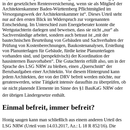
in der gesetzlichen Rentenversicherung, wenn sie als Mitglied der
Architektenkammer Baden-Württemberg Pflichtmitglied im
Versorgungswerk der Architektenkammer ist­“. Dieses Urteil steht
nur auf den ersten Blick im Widerspruch zur vorgenannten
Entscheidung. Im Unterschied zum Energieberater konnte die
Wertgutachterin darlegen und beweisen, dass sie nicht „nur“ als
Sachverständige arbeitet, sondern auch betraut ist „mit der
bautechnischen Beurteilung von Gebäuden und Sachverhalten der
Prüfung von Kostenberechnungen, Baukostenanalysen, Erstellung
von Planunterlagen für Gebäude, fürdie keine Planunterlagen
vorhanden sind, und (perspektivisch) der Koordination der
hausinternen Bauvorhaben“. Die Gutachterin erfüllt also, um in der
Sprache des LSG NRW zu bleiben, einen „Querschnitt“ der
Berufsaufgaben einer Architektin. Vor diesem Hintergrund kann
jedem Architekten, der von der DRV befreit werden möchte, nur
geratenwerden, seine Tätigkeit intensiv daraufhin zu überprüfen, ob
sie nicht planende Elemente im Sinne des §1 BauKaG NRW oder
der übrigen Ländergesetze enthält.
Einmal befreit, immer befreit?
Honig saugen kann man schließlich aus einem anderen Urteil des
LSG NRW (Urteil vom 14.03.2017, Az.: L 18 R 852/16). Die