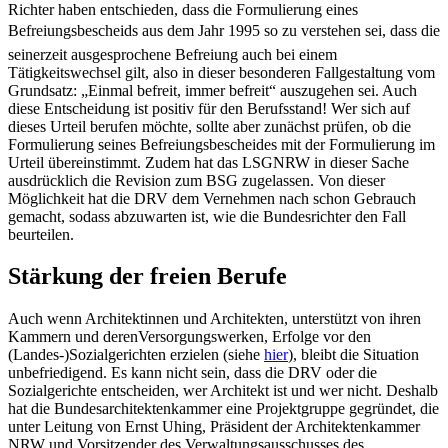
Richter haben entschieden, dass die Formulierung eines
Befreiungsbescheids aus dem Jahr 1995 so zu verstehen sei, dass die
seinerzeit ausgesprochene Befreiung auch bei einem
Tätigkeitswechsel gilt, also in dieser besonderen Fallgestaltung vom
Grundsatz: „Einmal befreit, immer befreit“ auszugehen sei. Auch
diese Entscheidung ist positiv für den Berufsstand! Wer sich auf
dieses Urteil berufen möchte, sollte aber zunächst prüfen, ob die
Formulierung seines Befreiungsbescheides mit der Formulierung im
Urteil übereinstimmt. Zudem hat das LSGNRW in dieser Sache
ausdrücklich die Revision zum BSG zugelassen. Von dieser
Möglichkeit hat die DRV dem Vernehmen nach schon Gebrauch
gemacht, sodass abzuwarten ist, wie die Bundesrichter den Fall
beurteilen.
Stärkung der freien Berufe
Auch wenn Architektinnen und Architekten, unterstützt von ihren
Kammern und derenVersorgungswerken, Erfolge vor den
(Landes-)Sozialgerichten erzielen (siehe
hier
), bleibt die Situation
unbefriedigend. Es kann nicht sein, dass die DRV oder die
Sozialgerichte entscheiden, wer Architekt ist und wer nicht. Deshalb
hat die Bundesarchitektenkammer eine Projektgruppe gegründet, die
unter Leitung von Ernst Uhing, Präsident der Architektenkammer
NRW und Vorsitzender des Verwaltungsausschusses des