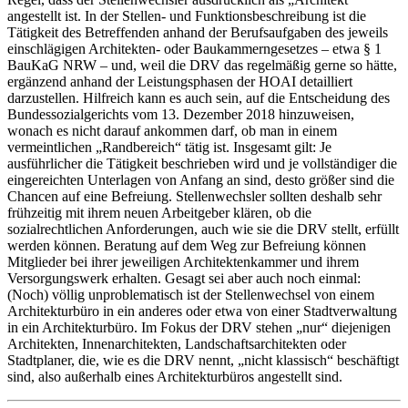
angestellt ist. In der Stellen- und Funktionsbeschreibung ist die
Tätigkeit des Betreffenden anhand der Berufsaufgaben des jeweils
einschlägigen Architekten- oder Baukammerngesetzes – etwa § 1
BauKaG NRW – und, weil die DRV das regelmäßig gerne so hätte,
ergänzend anhand der Leistungsphasen der HOAI detailliert
darzustellen. Hilfreich kann es auch sein, auf die Entscheidung des
Bundessozialgerichts vom 13. Dezember 2018 hinzuweisen,
wonach es nicht darauf ankommen darf, ob man in einem
vermeintlichen „Randbereich“ tätig ist. Insgesamt gilt: Je
ausführlicher die Tätigkeit beschrieben wird und je vollständiger die
eingereichten Unterlagen von Anfang an sind, desto größer sind die
Chancen auf eine Befreiung. Stellenwechsler sollten deshalb sehr
frühzeitig mit ihrem neuen Arbeitgeber klären, ob die
sozialrechtlichen Anforderungen, auch wie sie die DRV stellt, erfüllt
werden können. Beratung auf dem Weg zur Befreiung können
Mitglieder bei ihrer jeweiligen Architektenkammer und ihrem
Versorgungswerk erhalten. Gesagt sei aber auch noch einmal:
(Noch) völlig unproblematisch ist der Stellenwechsel von einem
Architekturbüro in ein anderes oder etwa von einer Stadtverwaltung
in ein Architekturbüro. Im Fokus der DRV stehen „nur“ diejenigen
Architekten, Innenarchitekten, Landschaftsarchitekten oder
Stadtplaner, die, wie es die DRV nennt, „nicht klassisch“ beschäftigt
sind, also außerhalb eines Architekturbüros angestellt sind.