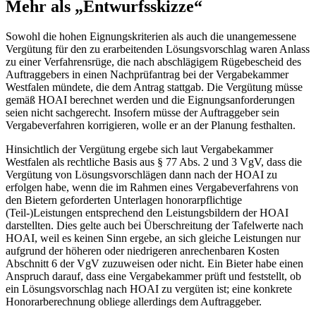
Mehr als „Entwurfsskizze“
Sowohl die hohen Eignungskriterien als auch die unangemessene
Vergütung für den zu erarbeitenden Lösungsvorschlag waren Anlass
zu einer Verfahrensrüge, die nach abschlägigem Rügebescheid des
Auftraggebers in einen Nachprüfantrag bei der Vergabekammer
Westfalen mündete, die dem Antrag stattgab. Die Vergütung müsse
gemäß HOAI berechnet werden und die Eignungsanforderungen
seien nicht sachgerecht. Insofern müsse der Auftraggeber sein
Vergabeverfahren korrigieren, wolle er an der Planung festhalten.
Hinsichtlich der Vergütung ergebe sich laut Vergabekammer
Westfalen als rechtliche Basis aus § 77 Abs. 2 und 3 VgV, dass die
Vergütung von Lösungsvorschlägen dann nach der HOAI zu
erfolgen habe, wenn die im Rahmen eines Vergabeverfahrens von
den Bietern geforderten Unterlagen honorarpflichtige
(Teil-)Leistungen entsprechend den Leistungsbildern der HOAI
darstellten. Dies gelte auch bei Überschreitung der Tafelwerte nach
HOAI, weil es keinen Sinn ergebe, an sich gleiche Leistungen nur
aufgrund der höheren oder niedrigeren anrechenbaren Kosten
Abschnitt 6 der VgV zuzuweisen oder nicht. Ein Bieter habe einen
Anspruch darauf, dass eine Vergabekammer prüft und feststellt, ob
ein Lösungsvorschlag nach HOAI zu vergüten ist; eine konkrete
Honorarberechnung obliege allerdings dem Auftraggeber.