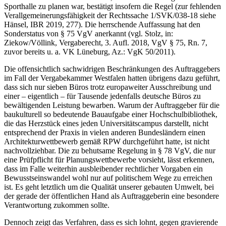
Sporthalle zu planen war, bestätigt insofern die Regel (zur fehlenden
Verallgemeinerungsfähigkeit der Rechtssache 1/SVK/038-18 siehe
Hänsel, IBR 2019, 277). Die herrschende Auffassung hat den
Sonderstatus von § 75 VgV anerkannt (vgl. Stolz, in:
Ziekow/Völlink, Vergaberecht, 3. Aufl. 2018, VgV § 75, Rn. 7,
zuvor bereits u. a. VK Lüneburg, Az.: VgK 50/2011).
Die offensichtlich sachwidrigen Beschränkungen des Auftraggebers
im Fall der Vergabekammer Westfalen hatten übrigens dazu geführt,
dass sich nur sieben Büros trotz europaweiter Ausschreibung und
einer – eigentlich – für Tausende jedenfalls deutsche Büros zu
bewältigenden Leistung bewarben. Warum der Auftraggeber für die
baukulturell so bedeutende Bauaufgabe einer Hochschulbibliothek,
die das Herzstück eines jeden Universitätscampus darstellt, nicht
entsprechend der Praxis in vielen anderen Bundesländern einen
Architekturwettbewerb gemäß RPW durchgeführt hatte, ist nicht
nachvollziehbar. Die zu behutsame Regelung in § 78 VgV, die nur
eine Prüfpflicht für Planungswettbewerbe vorsieht, lässt erkennen,
dass im Falle weiterhin ausbleibender rechtlicher Vorgaben ein
Bewusstseinswandel wohl nur auf politischem Wege zu erreichen
ist. Es geht letztlich um die Qualität unserer gebauten Umwelt, bei
der gerade der öffentlichen Hand als Auftraggeberin eine besondere
Verantwortung zukommen sollte.
Dennoch zeigt das Verfahren, dass es sich lohnt, gegen gravierende