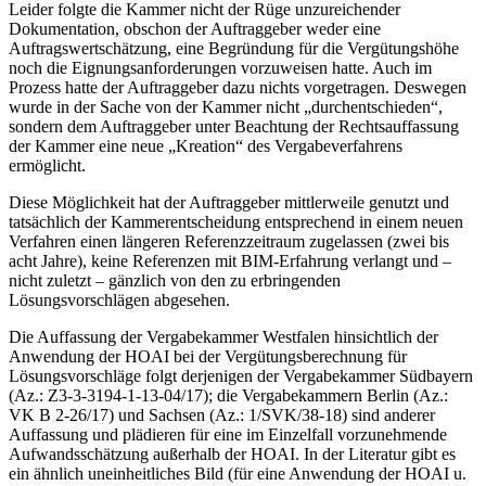
Leider folgte die Kammer nicht der Rüge unzureichender
Dokumentation, obschon der Auftraggeber weder eine
Auftragswertschätzung, eine Begründung für die Vergütungshöhe
noch die Eignungsanforderungen vorzuweisen hatte. Auch im
Prozess hatte der Auftraggeber dazu nichts vorgetragen. Deswegen
wurde in der Sache von der Kammer nicht „durchentschieden“,
sondern dem Auftraggeber unter Beachtung der Rechtsauffassung
der Kammer eine neue „Kreation“ des Vergabeverfahrens
ermöglicht.
Diese Möglichkeit hat der Auftraggeber mittlerweile genutzt und
tatsächlich der Kammerentscheidung entsprechend in einem neuen
Verfahren einen längeren Referenzzeitraum zugelassen (zwei bis
acht Jahre), keine Referenzen mit BIM-Erfahrung verlangt und –
nicht zuletzt – gänzlich von den zu erbringenden
Lösungsvorschlägen abgesehen.
Die Auffassung der Vergabekammer Westfalen hinsichtlich der
Anwendung der HOAI bei der Vergütungsberechnung für
Lösungsvorschläge folgt derjenigen der Vergabekammer Südbayern
(Az.: Z3-3-3194-1-13-04/17); die Vergabekammern Berlin (Az.:
VK B 2-26/17) und Sachsen (Az.: 1/SVK/38-18) sind anderer
Auffassung und plädieren für eine im Einzelfall vorzunehmende
Aufwandsschätzung außerhalb der HOAI. In der Literatur gibt es
ein ähnlich uneinheitliches Bild (für eine Anwendung der HOAI u.