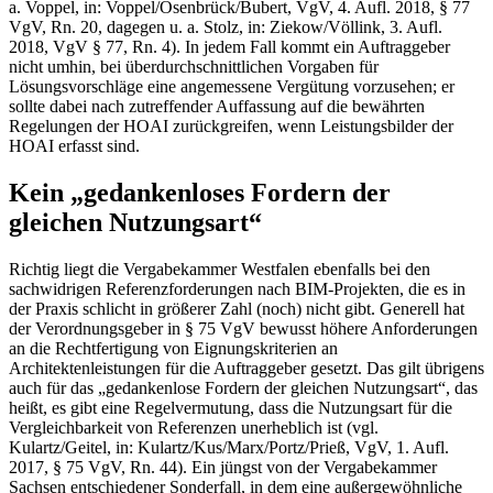
a. Voppel, in: Voppel/Osenbrück/Bubert, VgV, 4. Aufl. 2018, § 77
VgV, Rn. 20, dagegen u. a. Stolz, in: Ziekow/Völlink, 3. Aufl.
2018, VgV § 77, Rn. 4). In jedem Fall kommt ein Auftraggeber
nicht umhin, bei überdurchschnittlichen Vorgaben für
Lösungsvorschläge eine angemessene Vergütung vorzusehen; er
sollte dabei nach zutreffender Auffassung auf die bewährten
Regelungen der HOAI zurückgreifen, wenn Leistungsbilder der
HOAI erfasst sind.
Kein „gedankenloses Fordern der
gleichen Nutzungsart“
Richtig liegt die Vergabekammer Westfalen ebenfalls bei den
sachwidrigen Referenzforderungen nach BIM-Projekten, die es in
der Praxis schlicht in größerer Zahl (noch) nicht gibt. Generell hat
der Verordnungsgeber in § 75 VgV bewusst höhere Anforderungen
an die Rechtfertigung von Eignungskriterien an
Architektenleistungen für die Auftraggeber gesetzt. Das gilt übrigens
auch für das „gedankenlose Fordern der gleichen Nutzungsart“, das
heißt, es gibt eine Regelvermutung, dass die Nutzungsart für die
Vergleichbarkeit von Referenzen unerheblich ist (vgl.
Kulartz/Geitel, in: Kulartz/Kus/Marx/Portz/Prieß, VgV, 1. Aufl.
2017, § 75 VgV, Rn. 44). Ein jüngst von der Vergabekammer
Sachsen entschiedener Sonderfall, in dem eine außergewöhnliche