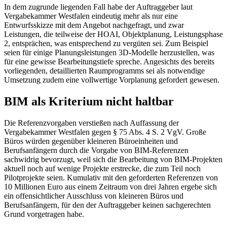
In dem zugrunde liegenden Fall habe der Auftraggeber laut
Vergabekammer Westfalen eindeutig mehr als nur eine
Entwurfsskizze mit dem Angebot nachgefragt, und zwar
Leistungen, die teilweise der HOAI, Objektplanung, Leistungsphase
2, entsprächen, was entsprechend zu vergüten sei. Zum Beispiel
seien für einige Planungsleistungen 3D-Modelle herzustellen, was
für eine gewisse Bearbeitungstiefe spreche. Angesichts des bereits
vorliegenden, detaillierten Raumprogramms sei als notwendige
Umsetzung zudem eine vollwertige Vorplanung gefordert gewesen.
BIM als Kriterium nicht haltbar
Die Referenzvorgaben verstießen nach Auffassung der
Vergabekammer Westfalen gegen § 75 Abs. 4 S. 2 VgV. Große
Büros würden gegenüber kleineren Büroeinheiten und
Berufsanfängern durch die Vorgabe von BIM-Referenzen
sachwidrig bevorzugt, weil sich die Bearbeitung von BIM-Projekten
aktuell noch auf wenige Projekte erstrecke, die zum Teil noch
Pilotprojekte seien. Kumulativ mit den geforderten Referenzen von
10 Millionen Euro aus einem Zeitraum von drei Jahren ergebe sich
ein offensichtlicher Ausschluss von kleineren Büros und
Berufsanfängern, für den der Auftraggeber keinen sachgerechten
Grund vorgetragen habe.