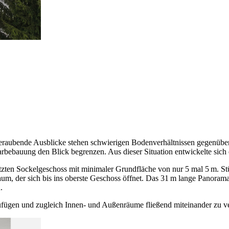
beraubende Ausblicke stehen schwierigen Bodenverhältnissen gegenüb
bebauung den Blick begrenzen. Aus dieser Situation entwickelte sich
tzten Sockelgeschoss mit minimaler Grundfläche von nur 5 mal 5 m. S
raum, der sich bis ins oberste Geschoss öffnet. Das 31 m lange Panor
en.
zufügen und zugleich Innen- und Außenräume fließend miteinander zu ver