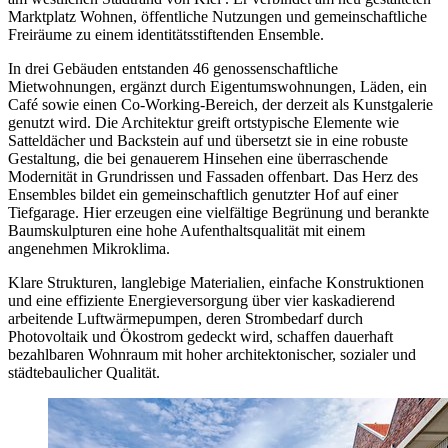
Marktplatz Wohnen, öffentliche Nutzungen und gemeinschaftliche
Freiräume zu einem identitätsstiftenden Ensemble.
In drei Gebäuden entstanden 46 genossenschaftliche
Mietwohnungen, ergänzt durch Eigentumswohnungen, Läden, ein
Café sowie einen Co-Working-Bereich, der derzeit als Kunstgalerie
genutzt wird. Die Architektur greift ortstypische Elemente wie
Satteldächer und Backstein auf und übersetzt sie in eine robuste
Gestaltung, die bei genauerem Hinsehen eine überraschende
Modernität in Grundrissen und Fassaden offenbart. Das Herz des
Ensembles bildet ein gemeinschaftlich genutzter Hof auf einer
Tiefgarage. Hier erzeugen eine vielfältige Begrünung und berankte
Baumskulpturen eine hohe Aufenthaltsqualität mit einem
angenehmen Mikroklima.
Klare Strukturen, langlebige Materialien, einfache Konstruktionen
und eine effiziente Energieversorgung über vier kaskadierend
arbeitende Luftwärmepumpen, deren Strombedarf durch
Photovoltaik und Ökostrom gedeckt wird, schaffen dauerhaft
bezahlbaren Wohnraum mit hoher architektonischer, sozialer und
städtebaulicher Qualität.