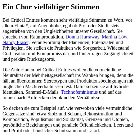
Ein Chor vielfältiger Stimmen
Bei Critical Entries kommen sehr vielfältige Stimmen zu Wort, vor
allem Flinta*, auf Augenhöhe, egal ob Prof oder Studi, stets
angetrieben von den Ungleichheiten unserer Gesellschaft. Sie
sprechen von Raumproduktion,
Donna Harraway
,
Martina Löw
,
Nancy Fraser,
Verantwortung der Planenden, Potenzialen und
Privilegien. Sie stellen die Praktiken wie Sorgearbeit, Widerstand,
Co-Creation und Kompromiss dar und hinterfragen Zugänglichkeit
und prekäre Rückzugsorte.
Die Autor:innen bei Critical Entries wollen die vermeintliche
Neutralität der Mehrheitsgesellschaft ins Wanken bringen, denn die
hält an überkommen Stereotypen und Produktionsbedingungen mit
ungleichen Machtverhältnissen fest. Dafür setzen sie auf hybride
Identitäten, Sammel-E-Mails,
Technofeminismus
und auf das
trennscharfe Aufdecken der aktuellen Verhältnisse.
So decken sie zum Beispiel auf, wie verwoben viele vermeintliche
Gegensätze sind: etwa Stolz und Scham, Rekonstruktion und
Komposition, Populismus und Solidarität, Grenzen und Utopien,
persönliche Beziehungen und parallele Öffentlichkeiten, Leerstand
und Profit oder häuslicher Schutzraum und Tatort.