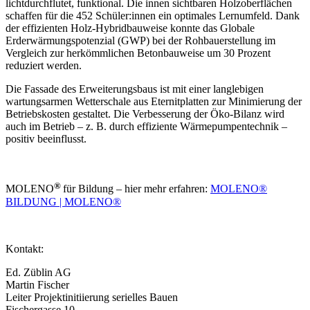
lichtdurchflutet, funktional. Die innen sichtbaren Holzoberflächen
schaffen für die 452 Schüler:innen ein optimales Lernumfeld. Dank
der effizienten Holz-Hybridbauweise konnte das Globale
Erderwärmungspotenzial (GWP) bei der Rohbauerstellung im
Vergleich zur herkömmlichen Betonbauweise um 30 Prozent
reduziert werden.
Die Fassade des Erweiterungsbaus ist mit einer langlebigen
wartungsarmen Wetterschale aus Eternitplatten zur Minimierung der
Betriebskosten gestaltet. Die Verbesserung der Öko-Bilanz wird
auch im Betrieb – z. B. durch effiziente Wärmepumpentechnik –
positiv beeinflusst.
®
MOLENO
für Bildung – hier mehr erfahren:
MOLENO®
BILDUNG | MOLENO®
Kontakt:
Ed. Züblin AG
Martin Fischer
Leiter Projektinitiierung serielles Bauen
Fischergasse 10,