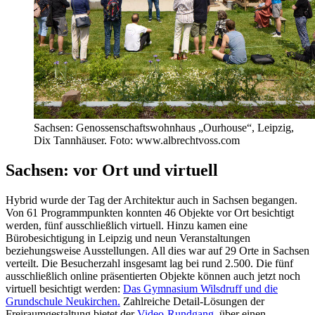
Sachsen: Genossenschaftswohnhaus „Ourhouse“, Leipzig,
Dix Tannhäuser. Foto: www.albrechtvoss.com
Sachsen: vor Ort und virtuell
Hybrid wurde der Tag der Architektur auch in Sachsen begangen.
Von 61 Programmpunkten konnten 46 Objekte vor Ort besichtigt
werden, fünf ausschließlich virtuell. Hinzu kamen eine
Bürobesichtigung in Leipzig und neun Veranstaltungen
beziehungsweise Ausstellungen. All dies war auf 29 Orte in Sachsen
verteilt. Die Besucherzahl insgesamt lag bei rund 2.500. Die fünf
ausschließlich online präsentierten Objekte können auch jetzt noch
virtuell besichtigt werden:
Das Gymnasium Wilsdruff und die
Grundschule Neukirchen.
Zahlreiche Detail-Lösungen der
Freiraumgestaltung bietet der
Video-Rundgang
über einen