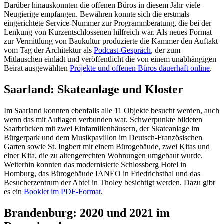
Darüber hinauskonnten die offenen Büros in diesem Jahr viele
Neugierige empfangen. Bewähren konnte sich die erstmals
eingerichtete Service-Nummer zur Programmberatung, die bei der
Lenkung von Kurzentschlossenen hilfreich war. Als neues Format
zur Vermittlung von Baukultur produzierte die Kammer den Auftakt
vom Tag der Architektur als
Podcast-Gespräch
, der zum
Mitlauschen einlädt und veröffentlicht die von einem unabhängigen
Beirat ausgewählten
Projekte und offenen Büros dauerhaft online
.
Saarland: Skateanlage und Kloster
Im Saarland konnten ebenfalls alle 11 Objekte besucht werden, auch
wenn das mit Auflagen verbunden war. Schwerpunkte bildeten
Saarbrücken mit zwei Einfamilienhäusern, der Skateanlage im
Bürgerpark und dem Musikpavillon im Deutsch-Französischen
Garten sowie St. Ingbert mit einem Bürogebäude, zwei Kitas und
einer Kita, die zu altengerechten Wohnungen umgebaut wurde.
Weiterhin konnten das modernisierte Schlossberg Hotel in
Homburg, das Bürogebäude IANEO in Friedrichsthal und das
Besucherzentrum der Abtei in Tholey besichtigt werden. Dazu gibt
es ein
Booklet im PDF-Format
.
Brandenburg: 2020 und 2021 im