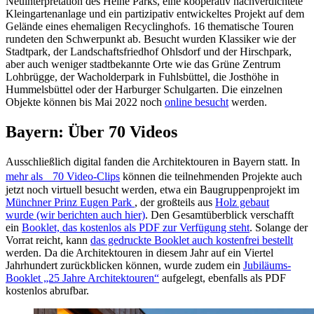
Neuinterpretation des Heine Parks, eine kooperativ nachverdichtete
Kleingartenanlage und ein partizipativ entwickeltes Projekt auf dem
Gelände eines ehemaligen Recyclinghofs. 16 thematische Touren
rundeten den Schwerpunkt ab. Besucht wurden Klassiker wie der
Stadtpark, der Landschaftsfriedhof Ohlsdorf und der Hirschpark,
aber auch weniger stadtbekannte Orte wie das Grüne Zentrum
Lohbrügge, der Wacholderpark in Fuhlsbüttel, die Josthöhe in
Hummelsbüttel oder der Harburger Schulgarten. Die einzelnen
Objekte können bis Mai 2022 noch
online besucht
werden.
Bayern: Über 70 Videos
Ausschließlich digital fanden die Architektouren in Bayern statt. In
mehr als 70 Video-Clips
können die teilnehmenden Projekte auch
jetzt noch virtuell besucht werden, etwa ein Baugruppenprojekt im
Münchner Prinz Eugen Park
, der großteils aus
Holz gebaut
wurde (wir berichten auch hier)
. Den Gesamtüberblick verschafft
ein
Booklet, das kostenlos als PDF zur Verfügung steht
. Solange der
Vorrat reicht, kann
das gedruckte Booklet auch kostenfrei bestellt
werden. Da die Architektouren in diesem Jahr auf ein Viertel
Jahrhundert zurückblicken können, wurde zudem ein
Jubiläums-
Booklet „25 Jahre Architektouren“
aufgelegt, ebenfalls als PDF
kostenlos abrufbar.