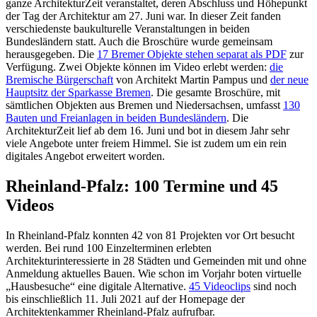
ganze ArchitekturZeit veranstaltet, deren Abschluss und Höhepunkt
der Tag der Architektur am 27. Juni war. In dieser Zeit fanden
verschiedenste baukulturelle Veranstaltungen in beiden
Bundesländern statt. Auch die Broschüre wurde gemeinsam
herausgegeben. Die
17 Bremer Objekte stehen separat als PDF
zur
Verfügung. Zwei Objekte können im Video erlebt werden:
die
Bremische Bürgerschaft
von Architekt Martin Pampus und
der neue
Hauptsitz der Sparkasse Bremen
. Die gesamte Broschüre, mit
sämtlichen Objekten aus Bremen und Niedersachsen, umfasst
130
Bauten und Freianlagen in beiden Bundesländern
. Die
ArchitekturZeit lief ab dem 16. Juni und bot in diesem Jahr sehr
viele Angebote unter freiem Himmel. Sie ist zudem um ein rein
digitales Angebot erweitert worden.
Rheinland-Pfalz: 100 Termine und 45
Videos
In Rheinland-Pfalz konnten 42 von 81 Projekten vor Ort besucht
werden. Bei rund 100 Einzelterminen erlebten
Architekturinteressierte in 28 Städten und Gemeinden mit und ohne
Anmeldung aktuelles Bauen. Wie schon im Vorjahr boten virtuelle
„Hausbesuche“ eine digitale Alternative.
45 Videoclips
sind noch
bis einschließlich 11. Juli 2021 auf der Homepage der
Architektenkammer Rheinland-Pfalz aufrufbar.