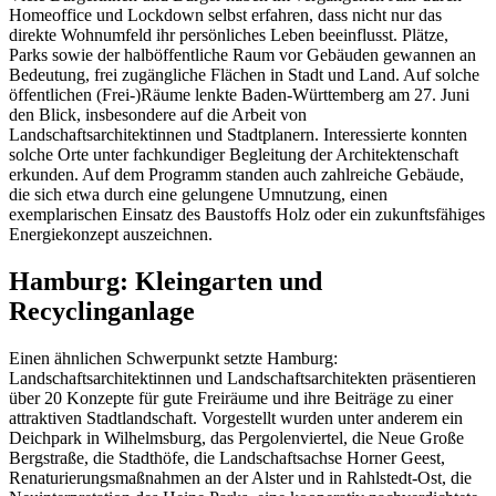
Homeoffice und Lockdown selbst erfahren, dass nicht nur das
direkte Wohnumfeld ihr persönliches Leben beeinflusst. Plätze,
Parks sowie der halböffentliche Raum vor Gebäuden gewannen an
Bedeutung, frei zugängliche Flächen in Stadt und Land. Auf solche
öffentlichen (Frei-)Räume lenkte Baden-Württemberg am 27. Juni
den Blick, insbesondere auf die Arbeit von
Landschaftsarchitektinnen und Stadtplanern. Interessierte konnten
solche Orte unter fachkundiger Begleitung der Architektenschaft
erkunden. Auf dem Programm standen auch zahlreiche Gebäude,
die sich etwa durch eine gelungene Umnutzung, einen
exemplarischen Einsatz des Baustoffs Holz oder ein zukunftsfähiges
Energiekonzept auszeichnen.
Hamburg: Kleingarten und
Recyclinganlage
Einen ähnlichen Schwerpunkt setzte Hamburg:
Landschaftsarchitektinnen und Landschaftsarchitekten präsentieren
über 20 Konzepte für gute Freiräume und ihre Beiträge zu einer
attraktiven Stadtlandschaft. Vorgestellt wurden unter anderem ein
Deichpark in Wilhelmsburg, das Pergolenviertel, die Neue Große
Bergstraße, die Stadthöfe, die Landschaftsachse Horner Geest,
Renaturierungsmaßnahmen an der Alster und in Rahlstedt-Ost, die