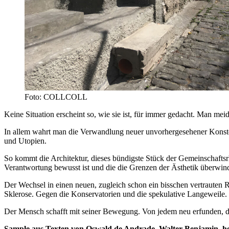
Foto: COLLCOLL
Keine Situation erscheint so, wie sie ist, für immer gedacht. Man meid
In allem wahrt man die Verwandlung neuer unvorhergesehener Kons
und Utopien.
So kommt die Architektur, dieses bündigste Stück der Gemeinschaftsrh
Verantwortung bewusst ist und die die Grenzen der Ästhetik überwind
Der Wechsel in einen neuen, zugleich schon ein bisschen vertrauten 
Sklerose. Gegen die Konservatorien und die spekulative Langeweile.
Der Mensch schafft mit seiner Bewegung. Von jedem neu erfunden, d
Sample aus Texten von Oswald de Andrade, ­Walter Benjamin, h