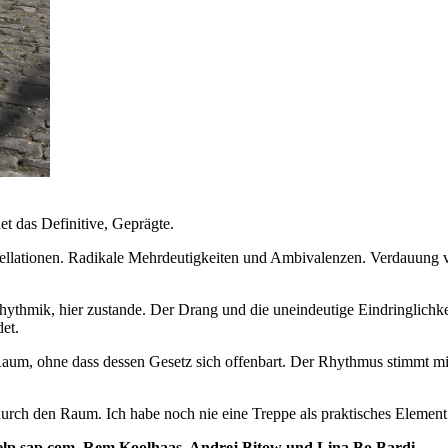
et das ­Definitive, Geprägte.
tellationen. Radikale Mehrdeutigkeiten und Ambivalenzen. Verdauun
ythmik, hier zustande. Der Drang und die uneindeutige Eindringlichkeit
et.
Raum, ohne dass dessen Gesetz sich offenbart. Der Rhythmus stimmt mit
urch den Raum. Ich habe noch nie eine Treppe als praktisches Elemen
elp.sap.com, Rem Koolhaas, Andrej Bitow und Lina Bo Bardi