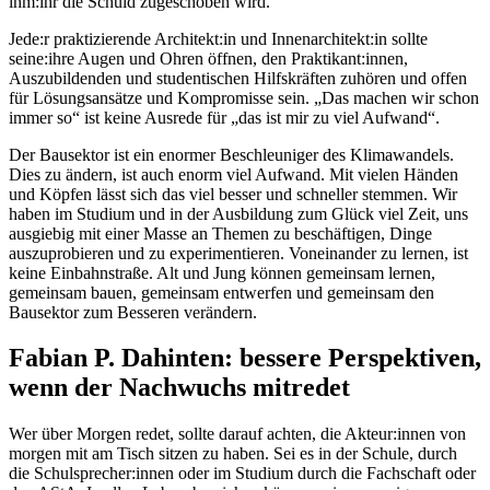
ihm:ihr die Schuld zugeschoben wird.
Jede:r praktizierende Architekt:in und Innenarchitekt:in sollte
seine:ihre Augen und Ohren öffnen, den Praktikant:innen,
Auszubildenden und studentischen Hilfskräften zuhören und offen
für Lösungsansätze und Kompromisse sein. „Das machen wir schon
immer so“ ist keine Ausrede für „das ist mir zu viel Aufwand“.
Der Bausektor ist ein enormer Beschleuniger des Klimawandels.
Dies zu ändern, ist auch enorm viel Aufwand. Mit vielen Händen
und Köpfen lässt sich das viel besser und schneller stemmen. Wir
haben im Studium und in der Ausbildung zum Glück viel Zeit, uns
ausgiebig mit einer Masse an Themen zu beschäftigen, Dinge
auszuprobieren und zu experimentieren. Voneinander zu lernen, ist
keine Einbahnstraße. Alt und Jung können gemeinsam lernen,
gemeinsam bauen, gemeinsam entwerfen und gemeinsam den
Bausektor zum Besseren verändern.
Fabian P. Dahinten: bessere Perspektiven,
wenn der Nachwuchs mitredet
Wer über Morgen redet, sollte darauf achten, die Akteur:innen von
morgen mit am Tisch sitzen zu haben. Sei es in der Schule, durch
die Schulsprecher:innen oder im Studium durch die Fachschaft oder