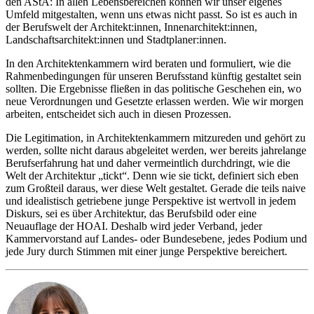
den AStA: In allen Lebensbereichen können wir unser eigenes
Umfeld mitgestalten, wenn uns etwas nicht passt. So ist es auch in
der Berufswelt der Architekt:innen, Innenarchitekt:innen,
Landschaftsarchitekt:innen und Stadtplaner:innen.
In den Architektenkammern wird beraten und formuliert, wie die
Rahmenbedingungen für unseren Berufsstand künftig gestaltet sein
sollten. Die Ergebnisse fließen in das politische Geschehen ein, wo
neue Verordnungen und Gesetzte erlassen werden. Wie wir morgen
arbeiten, entscheidet sich auch in diesen Prozessen.
Die Legitimation, in Architektenkammern mitzureden und gehört zu
werden, sollte nicht daraus abgeleitet werden, wer bereits jahrelange
Berufserfahrung hat und daher vermeintlich durchdringt, wie die
Welt der Architektur „tickt“. Denn wie sie tickt, definiert sich eben
zum Großteil daraus, wer diese Welt gestaltet. Gerade die teils naive
und idealistisch getriebene junge Perspektive ist wertvoll in jedem
Diskurs, sei es über Architektur, das Berufsbild oder eine
Neuauflage der HOAI. Deshalb wird jeder Verband, jeder
Kammervorstand auf Landes- oder Bundesebene, jedes Podium und
jede Jury durch Stimmen mit einer junge Perspektive bereichert.