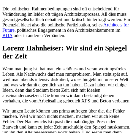
Die politischen Rahmenbedingungen sind oft entscheidend für
Veränderung im leider oft trägen Architekturprozess. All dies muss
gesamtgesellschaftlich debattiert und kritisch hinterfragt werden. Ein
Potenzial bietet also die politische Partizipation, sei es
Architects for
Future
, politisches Engagement in den Architektenkammern im
BDA
oder in anderen Verbänden.
Lorenz Hahnheiser: Wir sind ein Spiegel
der Zeit
Wenn man jung ist, hat man ein schönes und verantwortungsfreies
Leben. Als Nachwuchs darf man rumprobieren. Man steht spät auf,
weil man abends intensiv diskutiert, wo es hingeht mit unserer Welt
und was wir damit eigentlich zu tun haben. Dazu haben wir einige
Ideen, denn das Studium bietet Zeit, sich mit Idealen
auseinanderzusetzen. Die können wir dann beständig denen
vorhalten, die vom Arbeitsalltag gebeutelt XPS und Beton verbauen.
Wir jungen Leute können uns prima aufregen über die, die Fehler
machen. Weil wir noch nichts machen, machen wir auch keine
Fehler. Der Nachwuchs ist quasi die unabhängige Presse der
Bauwelt und kann zu jeder Zeit unschuldig den Spiegel rauskramen,
um ihn den Alteingesessenen vorzuhalten. Und wenn man dann