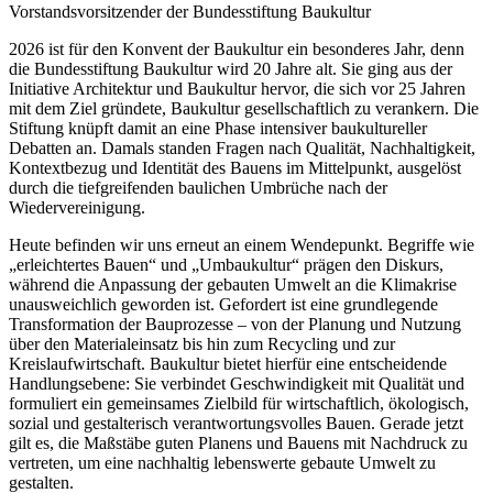
Vorstandsvorsitzender der Bundesstiftung Baukultur
2026 ist für den Konvent der Baukultur ein besonderes Jahr, denn
die Bundesstiftung Baukultur wird 20 Jahre alt. Sie ging aus der
Initiative Architektur und Baukultur hervor, die sich vor 25 Jahren
mit dem Ziel gründete, Baukultur gesellschaftlich zu verankern. Die
Stiftung knüpft damit an eine Phase intensiver baukultureller
Debatten an. Damals standen Fragen nach Qualität, Nachhaltigkeit,
Kontextbezug und Identität des Bauens im Mittelpunkt, ausgelöst
durch die tiefgreifenden baulichen Umbrüche nach der
Wiedervereinigung.
Heute befinden wir uns erneut an einem Wendepunkt. Begriffe wie
„erleichtertes Bauen“ und „Umbaukultur“ prägen den Diskurs,
während die Anpassung der gebauten Umwelt an die Klimakrise
unausweichlich geworden ist. Gefordert ist eine grundlegende
Transformation der Bauprozesse – von der Planung und Nutzung
über den Materialeinsatz bis hin zum Recycling und zur
Kreislaufwirtschaft. Baukultur bietet hierfür eine entscheidende
Handlungsebene: Sie verbindet Geschwindigkeit mit Qualität und
formuliert ein gemeinsames Zielbild für wirtschaftlich, ökologisch,
sozial und gestalterisch verantwortungsvolles Bauen. Gerade jetzt
gilt es, die Maßstäbe guten Planens und Bauens mit Nachdruck zu
vertreten, um eine nachhaltig lebenswerte gebaute Umwelt zu
gestalten.