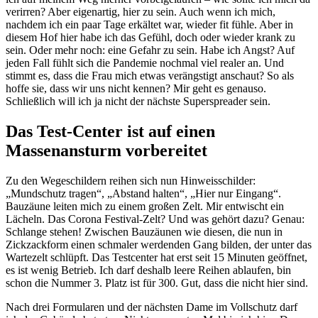
verirren? Aber eigenartig, hier zu sein. Auch wenn ich mich,
nachdem ich ein paar Tage erkältet war, wieder fit fühle. Aber in
diesem Hof hier habe ich das Gefühl, doch oder wieder krank zu
sein. Oder mehr noch: eine Gefahr zu sein. Habe ich Angst? Auf
jeden Fall fühlt sich die Pandemie nochmal viel realer an. Und
stimmt es, dass die Frau mich etwas verängstigt anschaut? So als
hoffe sie, dass wir uns nicht kennen? Mir geht es genauso.
Schließlich will ich ja nicht der nächste Superspreader sein.
Das Test-Center ist auf einen
Massenansturm vorbereitet
Zu den Wegeschildern reihen sich nun Hinweisschilder:
„Mundschutz tragen“, „Abstand halten“, „Hier nur Eingang“.
Bauzäune leiten mich zu einem großen Zelt. Mir entwischt ein
Lächeln. Das Corona Festival-Zelt? Und was gehört dazu? Genau:
Schlange stehen! Zwischen Bauzäunen wie diesen, die nun in
Zickzackform einen schmaler werdenden Gang bilden, der unter das
Wartezelt schlüpft. Das Testcenter hat erst seit 15 Minuten geöffnet,
es ist wenig Betrieb. Ich darf deshalb leere Reihen ablaufen, bin
schon die Nummer 3. Platz ist für 300. Gut, dass die nicht hier sind.
Nach drei Formularen und der nächsten Dame im Vollschutz darf