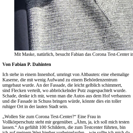
Mit Maske, natürlich, besucht Fabian das Corona Test-Center im
Von Fabian P. Dahinten
Ich stehe in einem Innenhof, umringt von Altbauten: eine ehemalige
Kaserne, die mit wenig Aufwand zu einem Behördenzentrum
umgebaut wurde. An der Fassade, die leicht gelblich schimmert,
sind Flecken verteilt, wo abbröckelnder Putz zugespachtelt wurde.
Schade, denke ich mir, wenn man die Autos aus dem Hof verbannen
und die Fassade in Schuss bringen würde, könnte dies ein toller
ruhiger Ort in der lauten Stadt sein.
„Wollen Sie zum Corona Test-Center?“ Eine Frau in
Vollkörperschutz steht mir gegenüber. „Ähm, ja, ich soll mich testen
lassen.“ An gefühlt 100 Schildern, die zum Testcenter führten, bin
ich auf meinem Weg hierher vorbeigelaufen – wie sollte ich mich da