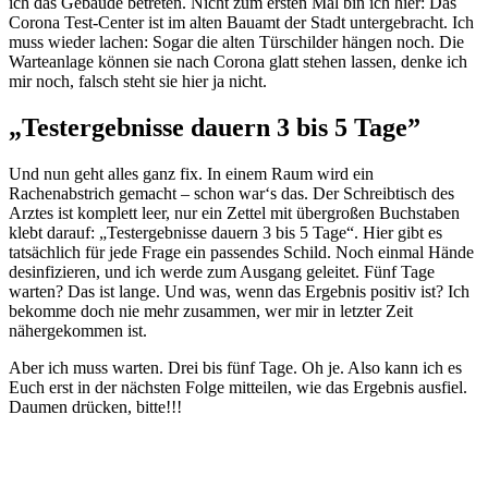
ich das Gebäude betreten. Nicht zum ersten Mal bin ich hier: Das
Corona Test-Center ist im alten Bauamt der Stadt untergebracht. Ich
muss wieder lachen: Sogar die alten Türschilder hängen noch. Die
Warteanlage können sie nach Corona glatt stehen lassen, denke ich
mir noch, falsch steht sie hier ja nicht.
„Testergebnisse dauern 3 bis 5 Tage”
Und nun geht alles ganz fix. In einem Raum wird ein
Rachenabstrich gemacht – schon war‘s das. Der Schreibtisch des
Arztes ist komplett leer, nur ein Zettel mit übergroßen Buchstaben
klebt darauf: „Testergebnisse dauern 3 bis 5 Tage“. Hier gibt es
tatsächlich für jede Frage ein passendes Schild. Noch einmal Hände
desinfizieren, und ich werde zum Ausgang geleitet. Fünf Tage
warten? Das ist lange. Und was, wenn das Ergebnis positiv ist? Ich
bekomme doch nie mehr zusammen, wer mir in letzter Zeit
nähergekommen ist.
Aber ich muss warten. Drei bis fünf Tage. Oh je. Also kann ich es
Euch erst in der nächsten Folge mitteilen, wie das Ergebnis ausfiel.
Daumen drücken, bitte!!!