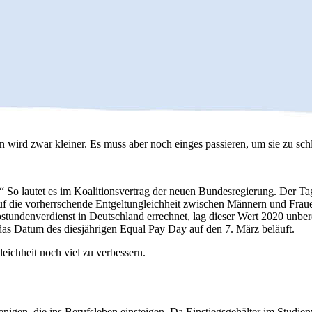
d zwar kleiner. Es muss aber noch einges passieren, um sie zu schl
o lautet es im Koalitionsvertrag der neuen Bundesregierung. Der Tag, 
ht auf die vorherrschende Entgeltungleichheit zwischen Männern und Fr
ostundenverdienst in Deutschland errechnet, lag dieser Wert 2020 unbe
as Datum des diesjährigen Equal Pay Day auf den 7. März beläuft.
eichheit noch viel zu verbessern.
igen, die ins Berufsleben einsteigen. Da Einstiegsgehälter im Studienve