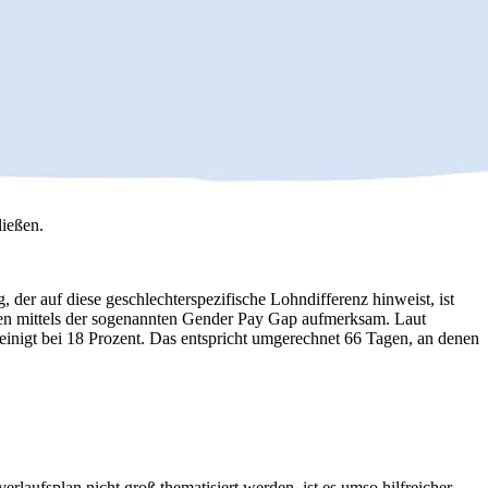
ießen.
der auf diese geschlechterspezifische Lohndifferenz hinweist, ist
auen mittels der sogenannten Gender Pay Gap aufmerksam. Laut
reinigt bei 18 Prozent. Das entspricht umgerechnet 66 Tagen, an denen
rlaufsplan nicht groß thematisiert werden, ist es umso hilfreicher,