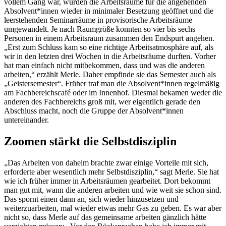
vollem Gang war, wurden die Arbeitsräume für die angehenden
Absolvent*innen wieder in minimaler Besetzung geöffnet und die
leerstehenden Seminarräume in provisorische Arbeitsräume
umgewandelt. Je nach Raumgröße konnten so vier bis sechs
Personen in einem Arbeitsraum zusammen den Endspurt angehen.
„Erst zum Schluss kam so eine richtige Arbeitsatmosphäre auf, als
wir in den letzten drei Wochen in die Arbeitsräume durften. Vorher
hat man einfach nicht mitbekommen, dass und was die anderen
arbeiten,“ erzählt Merle. Daher empfinde sie das Semester auch als
„Geistersemester“. Früher traf man die Absolvent*innen regelmäßig
am Fachbereichscafé oder im Innenhof. Diesmal bekamen weder die
anderen des Fachbereichs groß mit, wer eigentlich gerade den
Abschluss macht, noch die Gruppe der Absolvent*innen
untereinander.
Zoomen stärkt die Selbstdisziplin
„Das Arbeiten von daheim brachte zwar einige Vorteile mit sich,
erforderte aber wesentlich mehr Selbstdisziplin,“ sagt Merle. Sie hat
wie ich früher immer in Arbeitsräumen gearbeitet. Dort bekommt
man gut mit, wann die anderen arbeiten und wie weit sie schon sind.
Das spornt einen dann an, sich wieder hinzusetzen und
weiterzuarbeiten, mal wieder etwas mehr Gas zu geben. Es war aber
nicht so, dass Merle auf das gemeinsame arbeiten gänzlich hätte