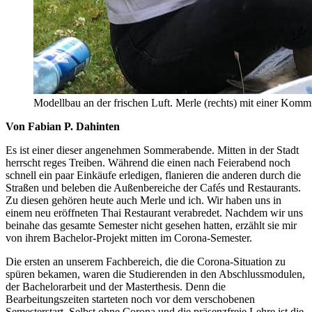
Modellbau an der frischen Luft. Merle (rechts) mit einer Kommi
Von Fabian P. Dahinten
Es ist einer dieser angenehmen Sommerabende. Mitten in der Stadt
herrscht reges Treiben. Während die einen nach Feierabend noch
schnell ein paar Einkäufe erledigen, flanieren die anderen durch die
Straßen und beleben die Außenbereiche der Cafés und Restaurants.
Zu diesen gehören heute auch Merle und ich. Wir haben uns in
einem neu eröffneten Thai Restaurant verabredet. Nachdem wir uns
beinahe das gesamte Semester nicht gesehen hatten, erzählt sie mir
von ihrem Bachelor-Projekt mitten im Corona-Semester.
Die ersten an unserem Fachbereich, die die Corona-Situation zu
spüren bekamen, waren die Studierenden in den Abschlussmodulen,
der Bachelorarbeit und der Masterthesis. Denn die
Bearbeitungszeiten starteten noch vor dem verschobenen
Semesterstart. Selbst ohne Corona und die präsenzfreie Lehre ist die