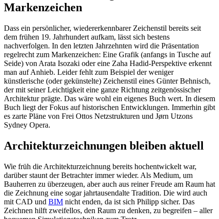
Markenzeichen
Dass ein persönlicher, wiedererkennbarer Zeichenstil bereits seit
dem frühen 19. Jahrhundert aufkam, lässt sich bestens
nachverfolgen. In den letzten Jahrzehnten wird die Präsentation
regelrecht zum Markenzeichen: Eine Grafik (anfangs in Tusche auf
Seide) von Arata Isozaki oder eine Zaha Hadid-Perspektive erkennt
man auf Anhieb. Leider fehlt zum Beispiel der weniger
künstlerische (oder gekünstelte) Zeichenstil eines Günter Behnisch,
der mit seiner Leichtigkeit eine ganze Richtung zeitgenössischer
Architektur prägte. Das wäre wohl ein eigenes Buch wert. In diesem
Buch liegt der Fokus auf historischen Entwicklungen. Immerhin gibt
es zarte Pläne von Frei Ottos Netzstrukturen und Jørn Utzons
Sydney Opera.
Architekturzeichnungen bleiben aktuell
Wie früh die Architekturzeichnung bereits hochentwickelt war,
darüber staunt der Betrachter immer wieder. Als Medium, um
Bauherren zu überzeugen, aber auch aus reiner Freude am Raum hat
die Zeichnung eine sogar jahrtausendalte Tradition. Die wird auch
mit CAD und
BIM
nicht enden, da ist sich Philipp sicher. Das
Zeichnen hilft zweifellos, den Raum zu denken, zu begreifen – aller