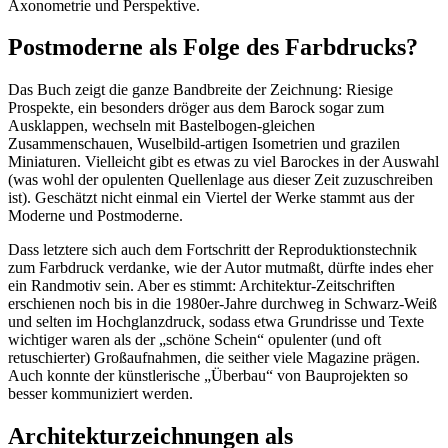
Axonometrie und Perspektive.
Postmoderne als Folge des Farbdrucks?
Das Buch zeigt die ganze Bandbreite der Zeichnung: Riesige
Prospekte, ein besonders dröger aus dem Barock sogar zum
Ausklappen, wechseln mit Bastelbogen-gleichen
Zusammenschauen, Wuselbild-artigen Isometrien und grazilen
Miniaturen. Vielleicht gibt es etwas zu viel Barockes in der Auswahl
(was wohl der opulenten Quellenlage aus dieser Zeit zuzuschreiben
ist). Geschätzt nicht einmal ein Viertel der Werke stammt aus der
Moderne und Postmoderne.
Dass letztere sich auch dem Fortschritt der Reproduktionstechnik
zum Farbdruck verdanke, wie der Autor mutmaßt, dürfte indes eher
ein Randmotiv sein. Aber es stimmt: Architektur-Zeitschriften
erschienen noch bis in die 1980er-Jahre durchweg in Schwarz-Weiß
und selten im Hochglanzdruck, sodass etwa Grundrisse und Texte
wichtiger waren als der „schöne Schein“ opulenter (und oft
retuschierter) Großaufnahmen, die seither viele Magazine prägen.
Auch konnte der künstlerische „Überbau“ von Bauprojekten so
besser kommuniziert werden.
Architekturzeichnungen als