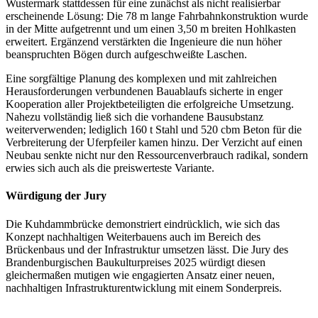
Wustermark stattdessen für eine zunächst als nicht realisierbar
erscheinende Lösung: Die 78 m lange Fahrbahnkonstruktion wurde
in der Mitte aufgetrennt und um einen 3,50 m breiten Hohlkasten
erweitert. Ergänzend verstärkten die Ingenieure die nun höher
beanspruchten Bögen durch aufgeschweißte Laschen.
Eine sorgfältige Planung des komplexen und mit zahlreichen
Herausforderungen verbundenen Bauablaufs sicherte in enger
Kooperation aller Projektbeteiligten die erfolgreiche Umsetzung.
Nahezu vollständig ließ sich die vorhandene Bausubstanz
weiterverwenden; lediglich 160 t Stahl und 520 cbm Beton für die
Verbreiterung der Uferpfeiler kamen hinzu. Der Verzicht auf einen
Neubau senkte nicht nur den Ressourcenverbrauch radikal, sondern
erwies sich auch als die preiswerteste Variante.
Würdigung der Jury
Die Kuhdammbrücke demonstriert eindrücklich, wie sich das
Konzept nachhaltigen Weiterbauens auch im Bereich des
Brückenbaus und der Infrastruktur umsetzen lässt. Die Jury des
Brandenburgischen Baukulturpreises 2025 würdigt diesen
gleichermaßen mutigen wie engagierten Ansatz einer neuen,
nachhaltigen Infrastrukturentwicklung mit einem Sonderpreis.