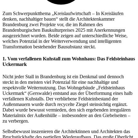
Zum Schwerpunktthema „Kreislaufwirtschaft – In Kreisläufen
denken, nachhaltiger bauen“ stellt die Architektenkammer
Brandenburg zwei Projekte vor, die im Rahmen des
Brandenburgischen Baukulturpreises 2025 mit Anerkennungen
ausgezeichnet wurden. Beide zeigen auf unterschiedliche Weise,
welches Potenzial in der Weiterverwendung und intelligenten
Transformation bestehender Bausubstanz steckt.
1. Vom verfallenen Kuhstall zum Wohnhaus: Das Feldsteinhaus
Uckermark
Nicht jeder Stall in Brandenburg ist ein Denkmal und dennoch
steckt in den meisten viel Potenzial für eine nachhaltige und
respektvolle Weiternutzung. Das Wohngebäude „Feldsteinhaus
Uckermark“ (Gerswalde) entstand aus der Überformung eines halb
verfallenen Kuhstalls. Der verbliebene Feldsteinbestand der
Außenmauern wurde durch recycelte Ziegel steinsichtig ergänzt.
Dabei wurde bewusst vermieden, den sich ergebenden irregulären
Materialmix der Außenhülle – insbesondere an den Giebelseiten –
zu verbergen.
Selbstbewusst inszenieren die Architektinnen und Architekten das
Bruchstückhafte des partiellen Wiederaufbaus. Das große Oberlicht