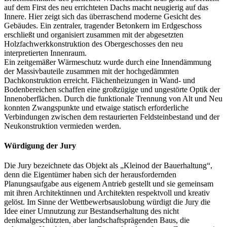
auf dem First des neu errichteten Dachs macht neugierig auf das
Innere. Hier zeigt sich das überraschend moderne Gesicht des
Gebäudes. Ein zentraler, tragender Betonkern im Erdgeschoss
erschließt und organisiert zusammen mit der abgesetzten
Holzfachwerkkonstruktion des Obergeschosses den neu
interpretierten Innenraum.
Ein zeitgemäßer Wärmeschutz wurde durch eine Innendämmung
der Massivbauteile zusammen mit der hochgedämmten
Dachkonstruktion erreicht. Flächenheizungen in Wand- und
Bodenbereichen schaffen eine großzügige und ungestörte Optik der
Innenoberflächen. Durch die funktionale Trennung von Alt und Neu
konnten Zwangspunkte und etwaige statisch erforderliche
Verbindungen zwischen dem restaurierten Feldsteinbestand und der
Neukonstruktion vermieden werden.
Würdigung der Jury
Die Jury bezeichnete das Objekt als „Kleinod der Bauerhaltung“,
denn die Eigentümer haben sich der herausfordernden
Planungsaufgabe aus eigenem Antrieb gestellt und sie gemeinsam
mit ihren Architektinnen und Architekten respektvoll und kreativ
gelöst. Im Sinne der Wettbewerbsauslobung würdigt die Jury die
Idee einer Umnutzung zur Bestandserhaltung des nicht
denkmalgeschützten, aber landschaftsprägenden Baus, die