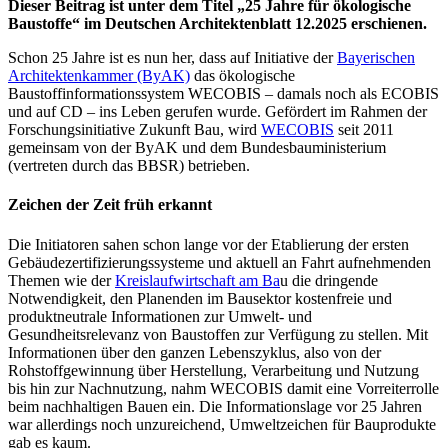
Dieser Beitrag ist unter dem Titel „25 Jahre für ökologische
Baustoffe“ im Deutschen Architektenblatt 12.2025 erschienen.
Schon 25 Jahre ist es nun her, dass auf Initiative der
Bayerischen
Architektenkammer (ByAK)
das ökologische
Baustoffinformationssystem WECOBIS – damals noch als ECOBIS
und auf CD – ins Leben gerufen wurde. Gefördert im Rahmen der
Forschungsinitiative Zukunft Bau, wird
WECOBIS
seit 2011
gemeinsam von der ByAK und dem Bundesbauministerium
(vertreten durch das BBSR) betrieben.
Zeichen der Zeit früh erkannt
Die Initiatoren sahen schon lange vor der Etablierung der ersten
Gebäudezertifizierungssysteme und aktuell an Fahrt aufnehmenden
Themen wie der
Kreislaufwirtschaft am Ba
u die dringende
Notwendigkeit, den Planenden im Bausektor kostenfreie und
produktneutrale Informationen zur Umwelt- und
Gesundheitsrelevanz von Baustoffen zur Verfügung zu stellen. Mit
Informationen über den ganzen Lebenszyklus, also von der
Rohstoffgewinnung über Herstellung, Verarbeitung und Nutzung
bis hin zur Nachnutzung, nahm WECOBIS damit eine Vorreiterrolle
beim nachhaltigen Bauen ein. Die Informationslage vor 25 Jahren
war allerdings noch unzureichend, Umweltzeichen für Bauprodukte
gab es kaum.