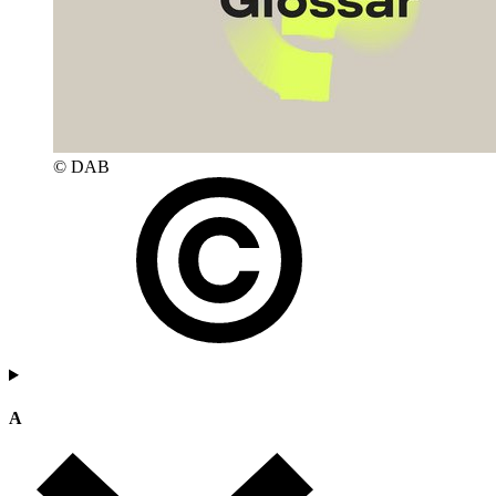
© DAB
A