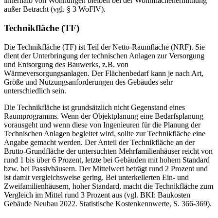
innerhalb von Wohnungen bleiben bei der Wohnflächenermittlung
außer Betracht (vgl. § 3 WoFlV).
Technikfläche (TF)
Die Technikfläche (TF) ist Teil der Netto-Raumfläche (NRF). Sie
dient der Unterbringung der technischen Anlagen zur Versorgung
und Entsorgung des Bauwerks, z.B. von
Wärmeversorgungsanlagen. Der Flächenbedarf kann je nach Art,
Größe und Nutzungsanforderungen des Gebäudes sehr
unterschiedlich sein.
Die Technikfläche ist grundsätzlich nicht Gegenstand eines
Raumprogramms. Wenn der Objektplanung eine Bedarfsplanung
vorausgeht und wenn diese von Ingenieuren für die Planung der
Technischen Anlagen begleitet wird, sollte zur Technikfläche eine
Angabe gemacht werden. Der Anteil der Technikfläche an der
Brutto-Grundfläche der untersuchten Mehrfamilienhäuser reicht von
rund 1 bis über 6 Prozent, letzte bei Gebäuden mit hohem Standard
bzw. bei Passivhäusern. Der Mittelwert beträgt rund 2 Prozent und
ist damit vergleichsweise gering. Bei unterkellerten Ein- und
Zweifamilienhäusern, hoher Standard, macht die Technikfläche zum
Vergleich im Mittel rund 3 Prozent aus (vgl. BKI: Baukosten
Gebäude Neubau 2022. Statistische Kostenkennwerte, S. 366-369).