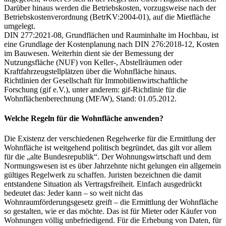
Darüber hinaus werden die Betriebskosten, vorzugsweise nach der
Betriebskostenverordnung (BetrKV:2004-01), auf die Mietfläche
umgelegt.
DIN 277:2021-08, Grundflächen und Rauminhalte im Hochbau, ist
eine Grundlage der Kostenplanung nach DIN 276:2018-12, Kosten
im Bauwesen. Weiterhin dient sie der Bemessung der
Nutzungsfläche (NUF) von Keller-, Abstellräumen oder
Kraftfahrzeugstellplätzen über die Wohnfläche hinaus.
Richtlinien der Gesellschaft für Immobilienwirtschaftliche
Forschung (gif e.V.), unter anderem: gif-Richtlinie für die
Wohnflächenberechnung (MF/W), Stand: 01.05.2012.
Welche Regeln für die Wohnfläche anwenden?
Die Existenz der verschiedenen Regelwerke für die Ermittlung der
Wohnfläche ist weitgehend politisch begründet, das gilt vor allem
für die „alte Bundesrepublik“. Der Wohnungswirtschaft und dem
Normungswesen ist es über Jahrzehnte nicht gelungen ein allgemein
gültiges Regelwerk zu schaffen. Juristen bezeichnen die damit
entstandene Situation als Vertragsfreiheit. Einfach ausgedrückt
bedeutet das: Jeder kann – so weit nicht das
Wohnraumförderungsgesetz greift – die Ermittlung der Wohnfläche
so gestalten, wie er das möchte. Das ist für Mieter oder Käufer von
Wohnungen völlig unbefriedigend. Für die Erhebung von Daten, für