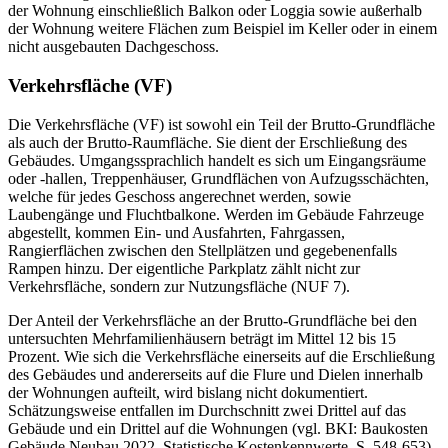
der Wohnung einschließlich Balkon oder Loggia sowie außerhalb
der Wohnung weitere Flächen zum Beispiel im Keller oder in einem
nicht ausgebauten Dachgeschoss.
Verkehrsfläche (VF)
Die Verkehrsfläche (VF) ist sowohl ein Teil der Brutto-Grundfläche
als auch der Brutto-Raumfläche. Sie dient der Erschließung des
Gebäudes. Umgangssprachlich handelt es sich um Eingangsräume
oder -hallen, Treppenhäuser, Grundflächen von Aufzugsschächten,
welche für jedes Geschoss angerechnet werden, sowie
Laubengänge und Fluchtbalkone. Werden im Gebäude Fahrzeuge
abgestellt, kommen Ein- und Ausfahrten, Fahrgassen,
Rangierflächen zwischen den Stellplätzen und gegebenenfalls
Rampen hinzu. Der eigentliche Parkplatz zählt nicht zur
Verkehrsfläche, sondern zur Nutzungsfläche (NUF 7).
Der Anteil der Verkehrsfläche an der Brutto-Grundfläche bei den
untersuchten Mehrfamilienhäusern beträgt im Mittel 12 bis 15
Prozent. Wie sich die Verkehrsfläche einerseits auf die Erschließung
des Gebäudes und andererseits auf die Flure und Dielen innerhalb
der Wohnungen aufteilt, wird bislang nicht dokumentiert.
Schätzungsweise entfallen im Durchschnitt zwei Drittel auf das
Gebäude und ein Drittel auf die Wohnungen (vgl. BKI: Baukosten
Gebäude Neubau 2022. Statistische Kostenkennwerte, S. 548-653).