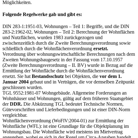
Möglichkeiten.
Folgende Regelwerke gab und gibt es:
DIN 283-1:1951-03, Wohnungen – Teil 1: Begriffe, und die DIN
283-2:1962-02, Wohnungen – Teil 2: Berechnung der Wohnflächen
und Nutzflächen, wurden 1983 zurückgezogen und
zwischenzeitlich durch die Zweite Berechnungsverordnung sowie
schließlich durch die Wohnflächenverordnung
ersetzt.
Verordnung über wohnungswirtschaftliche Berechnungen nach dem
Zweiten Wohnungsbaugesetz in der Fassung vom 17.10.1957
(Zweite Berechnungsverordnung – II. BV) wurde in Bezug auf die
Ermittlung der Wohnfläche durch die Wohnflächenverordnung
ersetzt. Sie hat
Bestandsschutz
bei Objekten, die
vor dem 1.
Januar 2004
gebaut und in Verträgen, die vor demselben Zeitpunkt
geschlossen wurden.
TGL 9552:1981-07 Wohngebäude. Allgemeine Forderungen an
Wohnhäuser und Wohnungen, gültig auf dem früheren Staatsgebiet
der
DDR.
Die Abkürzung TGL bedeutet Technische Normen,
Gütevorschriften und Lieferbedingungen und ist einer DIN-Norm
vergleichbar.
Wohnflächenverordnung (WoFlV:2004-01) zur Ermittlung der
Wohnfläche (WFL): ist eine Grundlage für die Objektplanung im
Wohnungsbau. Die Wohnfläche wird meistens im Mietvertrag
angegeben, wobei es sich in der Regel um Circa-Angaben handelt.