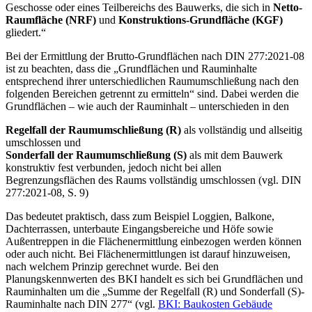
Geschosse oder eines Teilbereichs des Bauwerks, die sich in
Netto-
Raumfläche (NRF)
und
Konstruktions-Grundfläche (KGF)
gliedert.“
Bei der Ermittlung der Brutto-Grundflächen nach DIN 277:2021-08
ist zu beachten, dass die „Grundflächen und Rauminhalte
entsprechend ihrer unterschiedlichen Raumumschließung nach den
folgenden Bereichen getrennt zu ermitteln“ sind. Dabei werden die
Grundflächen – wie auch der Rauminhalt – unterschieden in den
Regelfall der Raumumschließung (R)
als vollständig und allseitig
umschlossen und
Sonderfall der Raumumschließung (S)
als mit dem Bauwerk
konstruktiv fest verbunden, jedoch nicht bei allen
Begrenzungsflächen des Raums vollständig umschlossen (vgl. DIN
277:2021-08, S. 9)
Das bedeutet praktisch, dass zum Beispiel Loggien, Balkone,
Dachterrassen, unterbaute Eingangsbereiche und Höfe sowie
Außentreppen in die Flächenermittlung einbezogen werden können
oder auch nicht. Bei Flächenermittlungen ist darauf hinzuweisen,
nach welchem Prinzip gerechnet wurde. Bei den
Planungskennwerten des BKI handelt es sich bei Grundflächen und
Rauminhalten um die „Summe der Regelfall (R) und Sonderfall (S)-
Rauminhalte nach DIN 277“ (vgl.
BKI: Baukosten Gebäude