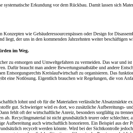
eine systematische Erkundung vor dem Rückbau. Damit lassen sich Mate
en Konzepten wie Gebäuderessourcenpässen oder Design for Disassembly
 liegt, der uns in den kommenden Jahrzehnten weiter beschäftigen w
 Hürden im Weg.
 sicher zu entsorgen und Umweltgefahren zu vermeiden. Das war und ist w
ühren. Dafür braucht man andere Bewertungsmaßstäbe und andere Entsch
en Entsorgungsrechts Kreislaufwirtschaft zu organisieren. Das funktio
bt eine Notlösung. Eigentlich brauchen wir Regelungen, die von Anfan
schaftlich lohnt und ob für die Materialien verlässliche Absatzmärkte ex
stoffe gut. Schwieriger wird es dort, wo zusätzliche Aufbereitungs- u
ann fehlt oft der wirtschaftliche Anreiz, besonders sorgfältig zu trenne
b. Recyclingmaterial ist nicht grundsätzlich teurer oder schlechter, a
ge Aufbereitung auch wirtschaftlich honorieren. Ein Beispiel aus der
undsätzlich recycelt werden könnte. Wird bei der Sichtkontrolle jedoch e