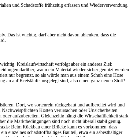
rialien und Schadstoffe frühzeitig erfassen und Wiederverwendung
. Das ist wichtig, darf aber nicht davon ablenken, dass die
ird.
ichtig. Kreislaufwirtschaft verfolgt aber ein anderes Ziel:
eidungen darüber, wann ein Material wieder sicher genutzt werden
niert nur begrenzt, so als würde man aus einem Schuh eine Hose
g an auf Kreisläufe ausgelegt sind, also einen ganz neuen Stoff!
istieren. Dort, wo sortenrein rückgebaut und aufbereitet wird und
nd Nachweispflichten Kosten verursachen oder Unsicherheiten
n oder aufzubereiten. Gleichzeitig hängt die Wirtschaftlichkeit stark
ber die Marktbedingungen sind noch nicht überall stabil genug.
 Praxis: Beim Rückbau einer Brücke kann es vorkommen, dass
in einzelnes schadstoffhaltiges Bauteil, etwa ein asbesthaltiger