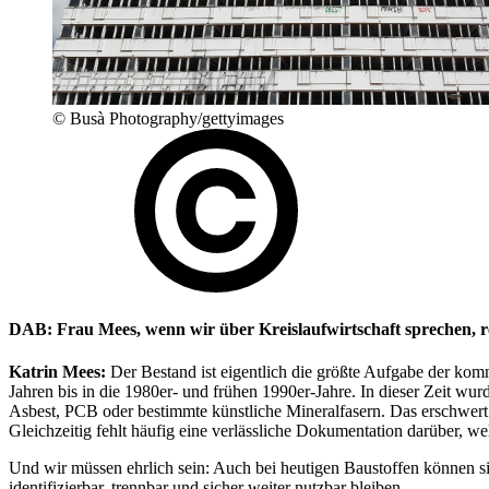
© Busà Photography/gettyimages
DAB: Frau Mees, wenn wir über Kreislaufwirtschaft sprechen, 
Katrin Mees:
Der Bestand ist eigentlich die größte Aufgabe der ko
Jahren bis in die 1980er- und frühen 1990er-Jahre. In dieser Zeit wurd
Asbest, PCB oder bestimmte künstliche Mineralfasern. Das erschwert
Gleichzeitig fehlt häufig eine verlässliche Dokumentation darüber, 
Und wir müssen ehrlich sein: Auch bei heutigen Baustoffen können si
identifizierbar, trennbar und sicher weiter nutzbar bleiben.