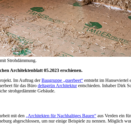
u mit Strohdämmung.
chen Architektenblatt 05.2023 erschienen.
rojekt. Im Auftrag der
Baugruppe „querbeet“
entsteht im Hanse­viertel
uerbeet für das Büro
deltagrün Architektur
entschieden. Inhaber Dirk S
reiche strohgedämmte Gebäude.
arbeit mit den
„Architekten für Nachhaltiges Bauen“
aus Verden ein f
eburg abgeschlossen, um nur einige Beispiele zu nennen. Möglich wurd