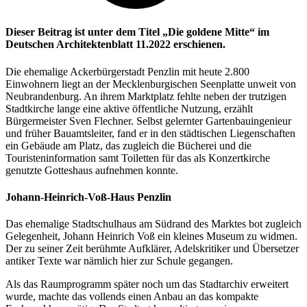
Dieser Beitrag ist unter dem Titel „Die goldene Mitte“ im
Deutschen Architektenblatt 11.2022 erschienen.
Die ehemalige Ackerbürgerstadt Penzlin mit heute 2.800
Einwohnern liegt an der Mecklenburgischen Seenplatte unweit von
Neubrandenburg. An ihrem Marktplatz fehlte neben der trutzigen
Stadtkirche lange eine aktive öffentliche Nutzung, erzählt
Bürgermeister Sven Flechner. Selbst gelernter Gartenbauingenieur
und früher Bauamtsleiter, fand er in den städtischen Liegenschaften
ein Gebäude am Platz, das zugleich die Bücherei und die
Touristeninformation samt Toiletten für das als Konzertkirche
genutzte Gotteshaus aufnehmen konnte.
Johann-Heinrich-Voß-Haus Penzlin
Das ehemalige Stadtschulhaus am Südrand des Marktes bot zugleich
Gelegenheit, Johann Heinrich Voß ein kleines Museum zu widmen.
Der zu seiner Zeit berühmte Aufklärer, Adelskritiker und Übersetzer
antiker Texte war nämlich hier zur Schule gegangen.
Als das Raumprogramm später noch um das Stadtarchiv erweitert
wurde, machte das vollends einen Anbau an das kompakte