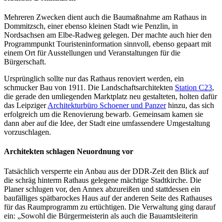
Mehreren Zwecken dient auch die Baumaßnahme am Rathaus in
Dommitzsch, einer ebenso kleinen Stadt wie Penzlin, in
Nordsachsen am Elbe-Radweg gelegen. Der machte auch hier den
Programmpunkt Touristeninformation sinnvoll, ebenso gepaart mit
einem Ort für Ausstellungen und Veranstaltungen für die
Bürgerschaft.
Ursprünglich sollte nur das Rathaus renoviert werden, ein
schmucker Bau von 1911. Die Landschaftsarchitekten
Station C23
,
die gerade den umliegenden Marktplatz neu gestalteten, holten dafür
das Leipziger
Architekturbüro Schoener und Panzer
hinzu, das sich
erfolgreich um die Renovierung bewarb. Gemeinsam kamen sie
dann aber auf die Idee, der Stadt eine umfassendere Umgestaltung
vorzuschlagen.
Architekten schlagen Neuordnung vor
Tatsächlich versperrte ein Anbau aus der DDR-Zeit den Blick auf
die schräg hinterm Rathaus gelegene mächtige Stadtkirche. Die
Planer schlugen vor, den Annex abzureißen und stattdessen ein
baufälliges spätbarockes Haus auf der anderen Seite des Rathauses
für das Raumprogramm zu ertüchtigen. Die Verwaltung ging darauf
ein: „Sowohl die Bürgermeisterin als auch die Bauamtsleiterin