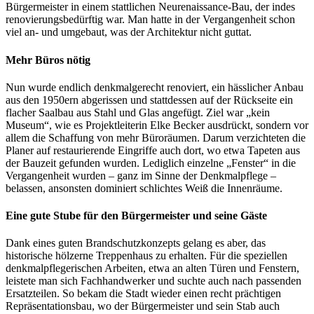
Bürgermeister in einem stattlichen Neurenaissance-Bau, der indes
renovierungsbedürftig war. Man hatte in der Vergangenheit schon
viel an- und umgebaut, was der Architektur nicht guttat.
Mehr Büros nötig
Nun wurde endlich denkmalgerecht renoviert, ein hässlicher Anbau
aus den 1950ern abgerissen und stattdessen auf der Rückseite ein
flacher Saalbau aus Stahl und Glas angefügt. Ziel war „kein
Museum“, wie es Projektleiterin Elke Becker ausdrückt, sondern vor
allem die Schaffung von mehr Büroräumen. Darum verzichteten die
Planer auf restaurierende Eingriffe auch dort, wo etwa Tapeten aus
der Bauzeit gefunden wurden. Lediglich einzelne „Fenster“ in die
Vergangenheit wurden – ganz im Sinne der Denkmalpflege –
belassen, ansonsten dominiert schlichtes Weiß die Innenräume.
Eine gute Stube für den Bürgermeister und seine Gäste
Dank eines guten Brandschutzkonzepts gelang es aber, das
historische hölzerne Treppenhaus zu erhalten. Für die speziellen
denkmalpflegerischen Arbeiten, etwa an alten Türen und Fenstern,
leistete man sich Fachhandwerker und suchte auch nach passenden
Ersatzteilen. So bekam die Stadt wieder einen recht prächtigen
Repräsentationsbau, wo der Bürgermeister und sein Stab auch