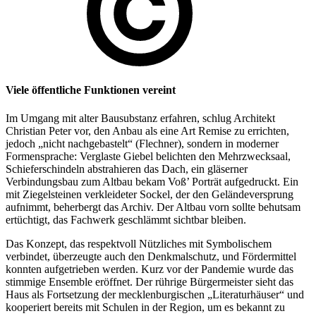
Viele öffentliche Funktionen vereint
Im Umgang mit alter Bausubstanz erfahren, schlug Architekt
Christian Peter vor, den Anbau als eine Art Remise zu errichten,
jedoch „nicht nachgebastelt“ (Flechner), sondern in moderner
Formensprache: Verglaste Giebel belichten den Mehrzwecksaal,
Schieferschindeln abstrahieren das Dach, ein gläserner
Verbindungsbau zum Altbau bekam Voß’ Porträt aufgedruckt. Ein
mit Ziegelsteinen verkleideter Sockel, der den Geländeversprung
aufnimmt, beherbergt das Archiv. Der Altbau vorn sollte behutsam
ertüchtigt, das Fachwerk geschlämmt sichtbar bleiben.
Das Konzept, das respektvoll Nützliches mit Symbolischem
verbindet, überzeugte auch den Denkmalschutz, und Fördermittel
konnten aufgetrieben werden. Kurz vor der Pandemie wurde das
stimmige Ensemble eröffnet. Der rührige Bürgermeister sieht das
Haus als Fortsetzung der mecklenburgischen „Literaturhäuser“ und
kooperiert bereits mit Schulen in der Region, um es bekannt zu