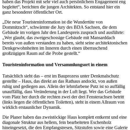
haben das Projekt mit sehr viel auch persönlichem Engagement eng
begleitet“, berichten die jungen Architekten. So entstand hier ein
ganz besonderer öffentlicher Ort.
„Die neue Touristeninformation ist die Wundertüte von
Dommitzsch“, schwärmte die Jury des BDA Sachsen, die dem
Gebäude im vorigen Jahr den Landespreis zusprach und ausführte:
„Wer glaubt, das zweigeschossige Gebäude mit Mansarddach
bereits von außen verstanden zu haben, sieht seine architektonischen
Denkgewohnheiten im Inneren durch einen überraschend
großzügigen Raum auf die Probe gestellt.“
Touristeninformation und Versammlungsort in einem
Tatsächlich sieht das – erst im Bauprozess unter Denkmalschutz
gestellte – Haus, das direkt an das Rathaus andockt, von außen
ruhig und gediegen aus. Allein der lehmfarbene Putz ist so auffällig
unauffällig, dass Veränderung in der Luft liegt. Wer das Gebäude
vom Platz her durch die rechten zwei der drei Fensterachsen betritt
(links liegen die öffentlichen Toiletten), steht in einem Allraum von
wirklich erstaunlicher Dynamik.
Die Planer haben das zweistöckige Haus komplett entkernt und eine
diagonale Struktur aus hellem, fein bearbeiteten Eschenholz
hineingesetzt, die den Empfangstresen, Sitzstufen sowie eine Galerie