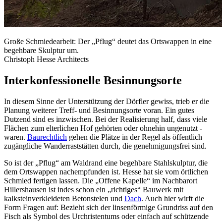
Große Schmiedearbeit: Der „Pflug“ deutet das Ortswappen in eine
begehbare Skulptur um.
Christoph Hesse Architects
Interkonfessionelle Besinnungsorte
In diesem Sinne der Unterstützung der Dörfler gewiss, trieb er die
Planung weiterer Treff- und Besinnungsorte voran. Ein gutes
Dutzend sind es inzwischen. Bei der Realisierung half, dass viele
Flächen zum elterlichen Hof gehörten oder ohnehin ungenutzt ­
waren.
Baurechtlich
gehen die Plätze in der Regel als öffentlich
zugängliche Wanderraststätten durch, die genehmigungsfrei sind.
So ist der „Pflug“ am Waldrand eine begehbare Stahlskulptur, die
dem Ortswappen nachempfunden ist. Hesse hat sie vom örtlichen
Schmied fertigen lassen. Die „Offene Kapelle“ im Nachbarort
Hillershausen ist indes schon ein „richtiges“ Bauwerk mit
kalksteinverkleideten Betonstelen und
Dach
. Auch hier wirft die
Form Fragen auf: Bezieht sich der linsenförmige Grundriss auf den
Fisch als Symbol des Urchristentums oder einfach auf schützende