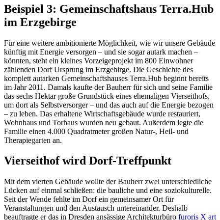
Beispiel 3: Gemeinschaftshaus Terra.Hub
im Erzgebirge
Für eine weitere ambitionierte Möglichkeit, wie wir unsere Gebäude
künftig mit Energie versorgen – und sie sogar autark machen –
könnten, steht ein kleines Vorzeigeprojekt im 800 Einwohner
zählenden Dorf Ursprung im Erzgebirge. Die Geschichte des
komplett autarken Gemeinschaftshauses Terra.Hub beginnt bereits
im Jahr 2011. Damals kaufte der Bauherr für sich und seine Familie
das sechs Hektar große Grundstück eines ehemaligen Vierseithofs,
um dort als Selbstversorger – und das auch auf die Energie bezogen
– zu leben. Das erhaltene Wirtschaftsgebäude wurde restauriert,
Wohnhaus und Torhaus wurden neu gebaut. Außerdem legte die
Familie einen 4.000 Quadratmeter großen Natur-, Heil- und
Therapiegarten an.
Vierseithof wird Dorf-Treffpunkt
Mit dem vierten Gebäude wollte der Bauherr zwei unterschiedliche
Lücken auf einmal schließen: die bauliche und eine soziokulturelle.
Seit der Wende fehlte im Dorf ein gemeinsamer Ort für
Veranstaltungen und den Austausch untereinander. Deshalb
beauftragte er das in Dresden ansässige Architekturbüro
furoris X art