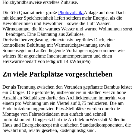
Holzhybridbauweise erstelltes Zuhause.
Die 616 Quadratmeter große
Photovoltaik-
Anlage auf dem Dach
mit kleiner Speichereinheit liefert seitdem mehr Energie, als die
Bewohnerinnen und Bewohner – sowie die Luft-Wasser-
Wärmepumpe, die für warmes Wasser und warme Wohnungen sorgt
– benötigen. Eine Dämmung aus Zellulose,
Dreischeibenverglasung, ein extensiv begrüntes Dach, eine
kontrollierte Belüftung mit Wärmerückgewinnung sowie
Sonnensegel und außen liegende Vorhänge sorgen sommers wie
winters für angenehme Innenraumtemperaturen und einen
Heizwärmebedarf von lediglich 14 kWh/(m²a).
Zu viele Parkplätze vorgeschrieben
Der als Trennung zwischen den Veranden gepflanzte Bambus leistet
ein Übriges. Die geforderte, insbesondere in Städten viel zu hohe
Anzahl an Stellplätzen durfte das Architektenteam immerhin von
einem pro Wohnung um ein Viertel auf 0,75 reduzieren. Die am
Ende trotzdem ungenutzten Pkw-Stellplätze werden durch die
Montage von Fahrradständern nun einfach und schnell
umfunktioniert. Umgesetzt hat die ArchitekturWerkstatt Vallentin
Haus und Energiekonzept mit einfachen Standardkomponenten, die
bewährt und, relativ gesehen, kostengünstig sind.