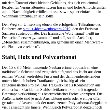
mit dem Entwurf eines kleinen Gebäudes, das sich erst einmal
flexibel für Veranstaltungen nutzen lassen und hohe Anforderungen
an die Nachhaltigkeit erfüllen musste sowie später einfach in ein
Wohnhaus umzubauen sein sollte.
Den Weg zur Umsetzung ebnete die erfolgreiche Teilnahme des
Bauherrn am
simul+-Ideenwettbewerb 2019,
den der Freistaat
Sachsen ausgelobt hatte. Das lateinische Wort „simul“ heißt ins
Deutsche übersetzt „zusammen“ und soll, so die Auslober,
„Menschen zusammenbringen, um gemeinsam einen Mehrwert –
ein Plus – zu erreichen“.
Stahl, Holz und Polycarbonat
Der 15 x 8,5 Meter messende Neubau erinnert optisch an eine
traditionelle Scheune und zeigt sich aufgrund des leicht aus dem
rechten Winkel verdrehten Firsts und der damit einhergehenden
unterschiedlich hohen Traufkanten gleichzeitig als ein
zeitgenössisches Projekt. Das Tragwerk ist als Kombination aus
einer schwarz lackierten Stahlskelettkonstruktion mit tragender
Brettstapelverkleidung aus österreichischer Fichte konzipiert. Die
Außenwände sind je nach Ausrichtung mehr oder weniger offen
gestaltet und lassen dank der transluzenten Polycarbonat-Stegplatten
viel Tageslicht ins Innere. Wenngleich Polycarbonat derzeit noch