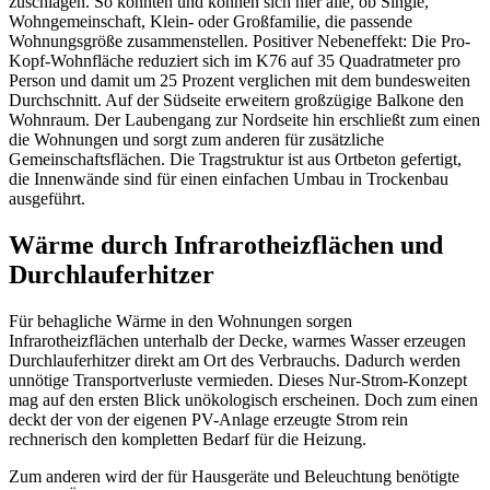
zuschlagen. So konnten und können sich hier alle, ob Single,
Wohngemeinschaft, Klein- oder Großfamilie, die passende
Wohnungsgröße zusammenstellen. ­Positiver Nebeneffekt: Die Pro-
Kopf-Wohn­fläche reduziert sich im K76 auf 35 Quadratmeter pro
Person und damit um 25 Prozent verglichen mit dem bundesweiten
Durchschnitt. Auf der Südseite erweitern großzügige Balkone den
Wohnraum. Der Laubengang zur Nordseite hin erschließt zum einen
die Wohnungen und sorgt zum anderen für zusätzliche
Gemeinschaftsflächen. Die Tragstruktur ist aus Ortbeton gefertigt,
die Innenwände sind für einen einfachen Umbau in Trockenbau
ausgeführt.
Wärme durch Infrarotheizflächen und
Durchlauferhitzer
Für behagliche Wärme in den Wohnungen sorgen
Infrarotheizflächen unterhalb der Decke, warmes Wasser erzeugen
Durchlauferhitzer direkt am Ort des Verbrauchs. Dadurch werden
unnötige Transportverluste vermieden. Dieses Nur-Strom-Konzept
mag auf den ersten Blick unökologisch erscheinen. Doch zum einen
deckt der von der eigenen PV-Anlage erzeugte Strom rein
rechnerisch den kompletten Bedarf für die Heizung.
Zum anderen wird der für Hausgeräte und Beleuchtung benötigte