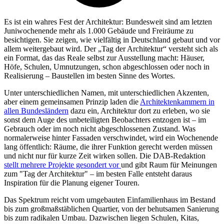
Es ist ein wahres Fest der Architektur: Bundesweit sind am letzten
Juniwochenende mehr als 1.000 Gebäude und Freiräume zu
besichtigen. Sie zeigen, wie vielfältig in Deutschland gebaut und vor
allem weitergebaut wird. Der „Tag der Architektur“ versteht sich als
ein Format, das das Reale selbst zur Ausstellung macht: Häuser,
Höfe, Schulen, Umnutzungen, schon abgeschlossen oder noch in
Realisierung – Baustellen im besten Sinne des Wortes.
Unter unterschiedlichen Namen, mit unterschiedlichen Akzenten,
aber einem gemeinsamen Prinzip laden die
Architektenkammern in
allen Bundesländern
dazu ein, Architektur dort zu erleben, wo sie
sonst dem Auge des unbeteiligten Beobachters entzogen ist – im
Gebrauch oder im noch nicht abgeschlossenen Zustand. Was
normalerweise hinter Fassaden verschwindet, wird ein Wochenende
lang öffentlich: Räume, die ihrer Funktion gerecht werden müssen
und nicht nur für kurze Zeit wirken sollen. Die DAB-Redaktion
stellt mehrere Projekte gesondert vor
und gibt Raum für Meinungen
zum "Tag der Architektur" – im besten Falle entsteht daraus
Inspiration für die Planung eigener Touren.
Das Spektrum reicht vom umgebauten Einfamilienhaus im Bestand
bis zum großmaßstäblichen Quartier, von der behutsamen Sanierung
bis zum radikalen Umbau. Dazwischen liegen Schulen, Kitas,