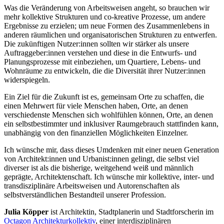
Was die Veränderung von Arbeitsweisen angeht, so brauchen wir
mehr kollektive Strukturen und co-kreative Prozesse, um andere
Ergebnisse zu erzielen; um neue Formen des Zusammenlebens in
anderen räumlichen und organisatorischen Strukturen zu entwerfen.
Die zukünftigen Nutzer:innen sollten wir stärker als unsere
Auftraggeber:innen verstehen und diese in die Entwurfs- und
Planungsprozesse mit einbeziehen, um Quartiere, Lebens- und
Wohnräume zu entwickeln, die die Diversität ihrer Nutzer:innen
widerspiegeln.
Ein Ziel für die Zukunft ist es, gemeinsam Orte zu schaffen, die
einen Mehrwert für viele Menschen haben, Orte, an denen
verschiedenste Menschen sich wohlfühlen können, Orte, an denen
ein selbstbestimmter und inklusiver Raumgebrauch stattfinden kann,
unabhängig von den finanziellen Möglichkeiten Einzelner.
Ich wünsche mir, dass dieses Umdenken mit einer neuen Generation
von Archi­tekt:innen und Urbanist:innen gelingt, die selbst viel
diverser ist als die bisherige, weitgehend weiß und männlich
geprägte, Architektenschaft. Ich wünsche mir kollektive, inter- und
transdisziplinäre Arbeitsweisen und Autorenschaften als
selbstverständlichen Bestandteil unserer Profession.
Julia Köpper
ist Architektin, Stadtplanerin und Stadtforscherin im
Octagon Architekturkollektiv
, einer interdisziplinären