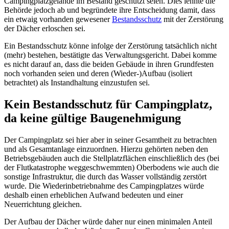
Campingplatzgelände im Bestand geschützt seien. Dies lehnte die
Behörde jedoch ab und begründete ihre Entscheidung damit, dass
ein etwaig vorhanden gewesener
Bestandsschutz
mit der Zerstörung
der Dächer erloschen sei.
Ein Bestandsschutz könne infolge der Zerstörung tatsächlich nicht
(mehr) bestehen, bestätigte das Verwaltungsgericht. Dabei komme
es nicht darauf an, dass die beiden Gebäude in ihren Grundfesten
noch vorhanden seien und deren (Wieder-)Aufbau (isoliert
betrachtet) als Instandhaltung einzustufen sei.
Kein Bestandsschutz für Campingplatz,
da keine gültige Baugenehmigung
Der Campingplatz sei hier aber in seiner Gesamtheit zu betrachten
und als Gesamtanlage einzuordnen. Hierzu gehörten neben den
Betriebsgebäuden auch die Stellplatzflächen einschließlich des (bei
der Flutkatastrophe weggeschwemmten) Oberbodens wie auch die
sonstige Infrastruktur, die durch das Wasser vollständig zerstört
wurde. Die Wiederinbetriebnahme des Campingplatzes würde
deshalb einen erheblichen Aufwand bedeuten und einer
Neuerrichtung gleichen.
Der Aufbau der Dächer würde daher nur einen minimalen Anteil