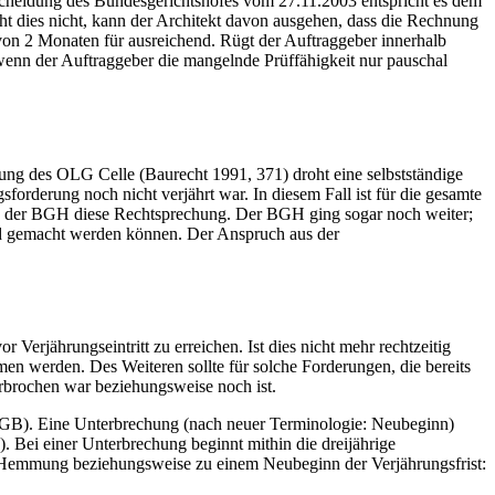
scheidung des Bundesgerichtshofes vom 27.11.2003 entspricht es dem
 dies nicht, kann der Architekt davon ausgehen, dass die Rechnung
on 2 Monaten für ausreichend. Rügt der Auftraggeber innerhalb
lt, wenn der Auftraggeber die mangelnde Prüffähigkeit nur pauschal
ng des OLG Celle (Baurecht 1991, 371) droht eine selbstständige
forderung noch nicht verjährt war. In diesem Fall ist für die gesamte
te der BGH diese Rechtsprechung. Der BGH ging sogar noch weiter;
end gemacht werden können. Der Anspruch aus der
Verjährungseintritt zu erreichen. Ist dies nicht mehr rechtzeitig
 werden. Des Weiteren sollte für solche Forderungen, die bereits
erbrochen war beziehungsweise noch ist.
 BGB). Eine Unterbrechung (nach neuer Terminologie: Neubeginn)
 Bei einer Unterbrechung beginnt mithin die dreijährige
er Hemmung beziehungsweise zu einem Neubeginn der Verjährungsfrist: