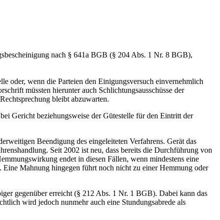
lungsbescheinigung nach § 641a BGB (§ 204 Abs. 1 Nr. 8 BGB),
elle oder, wenn die Parteien den Einigungsversuch einvernehmlich
Vorschrift müssten hierunter auch Schlichtungsausschüsse der
 Rechtsprechung bleibt abzuwarten.
ei Gericht beziehungsweise der Güte­stelle für den Eintritt der
rweitigen Beendigung des eingeleiteten Verfahrens. Gerät das
rfahrenshandlung. Seit 2002 ist neu, dass bereits die Durchführung von
emmungswirkung endet in diesen Fällen, wenn mindestens eine
in. Eine Mahnung hingegen führt noch nicht zu einer Hemmung oder
iger gegenüber erreicht (§ 212 Abs. 1 Nr. 1 BGB). Dabei kann das
ichtlich wird jedoch nunmehr auch eine Stundungsabrede als