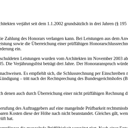
itekten verjährt seit dem 1.1.2002 grundsätzlich in drei Jahren (§ 195
kt die Zahlung des Honorars verlangen kann. Bei Leistungen aus dem A
ung sowie die Überreichung einer prüffähigen Honorarschlussrechnung 
rderung ein.
eschuldeten Leistungen wurden vom Architekten im November 2003 ab
5. Die Verjährungsfrist beträgt drei Jahre. Der Honoraranspruch würde
 nachweisen. Es empfiehlt sich, die Schlussrechnung per Einschreiben
Kündigung – tritt nach der Rechtsprechung des Bundesgerichtshofes (B
h denen auch durch Überreichung einer nicht prüffähigen Rechnung di
e Berufung des Auftraggebers auf eine mangelnde Prüfbarkeit rechtsmissb
aren Kosten diese der Höhe nach nicht beanstandet. Gleiches gilt, we
üft hat.