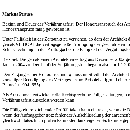
Markus Prause
Beginn und Dauer der Verjährungsfrist. Der Honoraranspruch des Arch
Honoraranspruch fällig geworden ist.
Unter Fälligkeit ist der Zeitpunkt zu verstehen, ab dem der Archite
gemäß § 8 HOAI die vertragsgemäße Erbringung der geschuldeten Leist
Schlussrechnung an den Auftraggeber die Fälligkeit der Vergütungsfo
Beispiel: Die gemäß einem Architektenvertrag aus Dezember 2002 g
Januar 2004 zu. Der Lauf der Verjährungsfrist begann also am 1.1.200
Den Zugang seiner Honorarrechnung muss im Streitfall der Architekt
vorzeitiger Beendigung des Vertrages – zum Beispiel aufgrund einer 
Baurecht 1994, 655).
Als Ausnahmen entwickelte die Rechtsprechung Fallgestaltungen, nac
Verjährungsfrist ausgelöst werden kann.
Die Fälligkeit trotz fehlender Prüffähigkeit kann eintreten, wenn di
wenn der Auftraggeber trotz fehlender Aufschlüsselung der anrechenb
gleichwohl tatsächlich prüfen kann oder dank eigener Sachkunde gepr