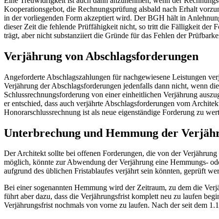
Eine Treuwidrigkeit ist auch dann anzunehmen, wenn der Rechnungse
Kooperationsgebot, die Rechnungsprüfung alsbald nach Erhalt vorzu
in der vorliegenden Form akzeptiert wird. Der BGH hält in Anlehnun
dieser Zeit die fehlende Prüffähigkeit nicht, so tritt die Fälligkeit d
trägt, aber nicht substanziiert die Gründe für das Fehlen der Prüfbarke
Verjährung von Abschlagsforderungen
Angeforderte Abschlagszahlungen für nachgewiesene Leistungen verj
Verjährung der Abschlagsforderungen jedenfalls dann nicht, wenn die 
Schlussrechnungsforderung von einer einheitlichen Verjährung ausz
er entschied, dass auch verjährte Abschlagsforderungen vom Archite
Honorarschlussrechnung ist als neue eigenständige Forderung zu werten
Unterbrechung und Hemmung der Verjäh
Der Architekt sollte bei offenen Forderungen, die von der Verjährung 
möglich, könnte zur Abwendung der Verjährung eine Hemmungs- oder 
aufgrund des üblichen Fristablaufes verjährt sein könnten, geprüft w
Bei einer sogenannten Hemmung wird der Zeitraum, zu dem die Verjäh
führt aber dazu, dass die Verjährungsfrist komplett neu zu laufen b
Verjährungsfrist nochmals von vorne zu laufen. Nach der seit dem 1