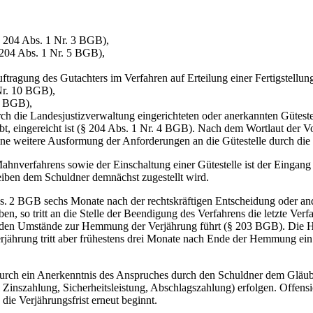
§ 204 Abs. 1 Nr. 3 BGB),
204 Abs. 1 Nr. 5 BGB),
uftragung des Gutachters im Verfahren auf Erteilung einer Fertigstel
Nr. 10 BGB),
11 BGB),
rch die Landesjustizverwaltung eingerichteten oder anerkannten Gütest
eibt, eingereicht ist (§ 204 Abs. 1 Nr. 4 BGB). Nach dem Wortlaut der 
ne weitere Ausformung der Anforderungen an die Gütestelle durch die
ahnverfahrens sowie der Einschaltung einer Gütestelle ist der Eingang b
ben dem Schuldner demnächst zugestellt wird.
 2 BGB sechs Monate nach der rechtskräftigen Entscheidung oder ande
iben, so tritt an die Stelle der Beendigung des Verfahrens die letzte Ve
den Umstände zur Hemmung der Verjährung führt (§ 203 BGB). Die H
Verjährung tritt aber frühestens drei Monate nach Ende der Hemmung e
durch ein Anerkenntnis des Anspruches durch den Schuldner dem Gläub
 Zinszahlung, Sicherheitsleistung, Abschlagszahlung) erfolgen. Offens
ie Verjährungsfrist erneut beginnt.