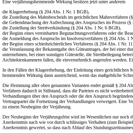
Eine verjährungshemmende Wirkung besitzen jetzt unter anderem
die Klageerhebung (§ 204 Abs. 1 Nr. 1 BGB),
die Zustellung des Mahnbescheids im gerichtlichen Mahnverfahren (
die Geltendmachung der Aufrechnung des Anspruches im Prozess (§ 
die Zustellung der Streitverkündung (§ 204 Abs. 1 Nr. 6 BGB),
der Beginn eines vereinbarten Begutachtungsverfahrens oder die Bea
die Anmeldung des Anspruchs im Insolvenzverfahren (§ 204 Abs. 1 
der Beginn eines schiedsrichterlichen Verfahrens (§ 204 Abs. 1 Nr. 
die Veranlassung der Bekanntgabe des Güteantrages, der bei einer du
unternehmen, bei einer sonstigen Gütestelle, die Streitbeilegung betr
Architektenkammern fallen, die einvernehmlich angerufen werden. Ei
In den Fällen der Klageerhebung, der Einleitung eines gerichtlichen M
hemmenden Wirkung dann ausreichend, wenn das maßgebliche Schrei
Die Hemmung aller oben genannten Varianten endet gemäß § 204 Abs.
Verfahren dadurch in Stillstand, dass die Parteien es nicht weiterbetre
Verhandlungen über den Anspruch oder die den Anspruch begründen
Vertragspartei die Fortsetzung der Verhandlungen verweigert. Eine 
zu einem Neubeginn der Verjährung.
Der Neubeginn der Verjährungsfrist wird im Wesentlichen nur noch 
Anerkenntnis nach wie vor durch schlüssiges Verhalten (zum Beispiel
Anerkenntnis gewertet, so dass nach Ablauf des Stundungszeitraumes d