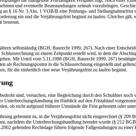
mpfänger die mangelnde Prüffähigkeit verspätet rügt. Nach einer Ent
nehmen und eventuelle Beanstandungen zeitnah vorzubringen. Geschieht
g an § 16 Nr. 3 Abs. 1 VOB/B eine Prüfungs- und Stellungnahmefrist v
er Forderung ein und die Verjährungsfrist beginnt zu laufen. Gleiches gi
it benennt.
ähren selbstständig (BGH, Baurecht 1999, 267). Nach einer Entscheidu
Schlussrechnung zu einem Zeitpunkt erstellt wird, in dem die Abschlags
ugehen. Mit Urteil vom 5.11.1998 (BGH, Baurecht 1999, 267) bestätig
kten als Rechnungsposten in die Schlussrechnung eingestellt und gelt
, für die einheitlich eine neue Verjährungsfrist zu laufen beginnt.
rung
bedroht sind, versuchen, eine Begleichung durch den Schuldner noch vor 
Unterbrechungshandlung im Hinblick auf den Fristablauf vorgenommen
erden, ob nicht aufgrund früherer Umstände die Frist gehemmt oder unt
rung gehemmt ist, in die Verjährungsfrist nicht eingerechnet (§ 209
eginnt, nachdem die Unterbrechungshandlung beendet wurde (§ 212 BGB).
.1.2002 geltenden Rechtslage führen folgende Fallgestaltungen zu ein