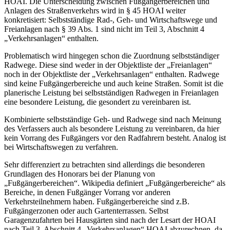
HOAI. Die Unterscheidung zwischen Fußgängerbereichen und
Anlagen des Straßenverkehrs wird in § 45 HOAI weiter
konkretisiert: Selbstständige Rad-, Geh- und Wirtschaftswege und
Freianlagen nach § 39 Abs. 1 sind nicht im Teil 3, Abschnitt 4
„Verkehrsanlagen“ enthalten.
Problematisch wird hingegen schon die Zuordnung selbstständiger
Radwege. Diese sind weder in der Objektliste der „Freianlagen“
noch in der Objektliste der „Verkehrsanlagen“ enthalten. Radwege
sind keine Fußgängerbereiche und auch keine Straßen. Somit ist die
planerische Leistung bei selbstständigen Radwegen in Freianlagen
eine besondere Leistung, die gesondert zu vereinbaren ist.
Kombinierte selbstständige Geh- und Radwege sind nach Meinung
des Verfassers auch als besondere Leistung zu vereinbaren, da hier
kein Vorrang des Fußgängers vor den Radfahrern besteht. Analog ist
bei Wirtschaftswegen zu verfahren.
Sehr differenziert zu betrachten sind allerdings die besonderen
Grundlagen des Honorars bei der Planung von
„Fußgängerbereichen“. Wikipedia definiert „Fußgängerbereiche“ als
Bereiche, in denen Fußgänger Vorrang vor anderen
Verkehrsteilnehmern haben. Fußgängerbereiche sind z.B.
Fußgängerzonen oder auch Gartenterrassen. Selbst
Garagenzufahrten bei Hausgärten sind nach der Lesart der HOAI
nach Teil 3, Abschnitt 4 „Verkehrsanlagen“ HOAI abzurechnen, da