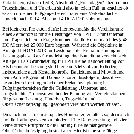
Erdarbeiten, ist nach Teil 3, Abschnitt 2 „Freianlagen“ abzurechnen.
Tragschichten und Unterbau sind also in jedem Fall, ungeachtet ob
es sich um einen Fußgängerbereich oder eine Verkehrsfläche
handelt, nach Teil 4, Abschnitt 4 HOAI 2013 abzurechnen.
Bei kleineren Projekten dürfte hier regelmäßig die Vereinbarung
eines Zeithonorars für die Leistungen von LPH 1-7 für Unterbau
und Tragschichten in Frage kommen, da die Honorartafel des § 48
HOAI erst bei 25.000 Euro beginnt. Während die Objektliste in
Anlage 11 HOAI 2013 für Leistungen der Freiraumplanung in
Leistungsphase 8 als Grundleistung eine Bauleitung vorsieht, sieht
Anlage 13 als Grundleistung für LPH 8 eine Bauoberleitung vor.
Als besondere Leistung sind hier eine Vielzahl von Kriterien,
insbesondere auch Kostenkontrolle, Bauleitung und Mitwirkung
beim Aufmaß genannt. Daraus ist zu schlussfolgern, dass diese
besonderen Leistungen bei einer Freianlagenplanung in
Fußgängerbereichen für die Teilleistung „Unterbau und
Tragschichten“, ebenso wie bei der Planung von Verkehrsflächen
für gesamte Leistung „Unterbau, Tragschicht und
Oberflächenbefestigung“ gesondert vereinbart werden müssen.
Dies nicht nur um ein adäquates Honorar zu erhalten, sondern auch
um die Haftungsrisiken zu mindern. Eine Bauoberleitung induziert
keine direkte Prüfpflicht; die Haftung für eine mangelfreie
Oberflächenbefestigung besteht aber. Hier ist eine sorgfältige