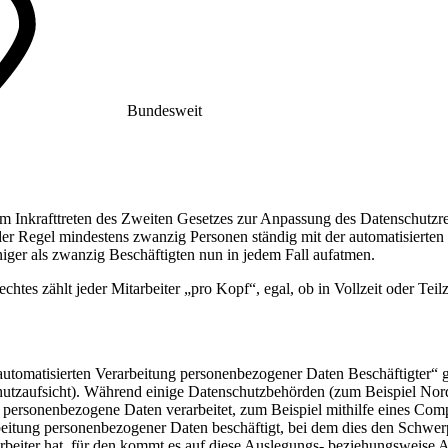
Bundesweit
 dem Inkrafttreten des Zweiten Gesetzes zur Anpassung des Datenschutzr
 der Regel mindestens zwanzig Personen ständig mit der automatisierte
ger als zwanzig Beschäftigten nun in jedem Fall aufatmen.
es zählt jeder Mitarbeiter „pro Kopf“, egal, ob in Vollzeit oder Teilzei
r automatisierten Verarbeitung personenbezogener Daten Beschäftigter“ g
utzaufsicht). Während einige Datenschutzbehörden (zum Beispiel Nord
rt personenbezogene Daten verarbeitet, zum Beispiel mithilfe eines Co
rbeitung personenbezogener Daten beschäftigt, bei dem dies den Schwer
arbeiter hat, für den kommt es auf diese Auslegungs- beziehungsweise