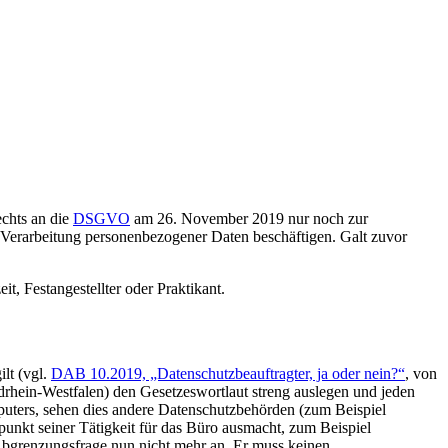
echts an die
DSGVO
am 26. November 2019 nur noch zur
n Verarbeitung personenbezogener Daten beschäftigen. Galt zuvor
t, Festangestellter oder Praktikant.
ilt (vgl.
DAB 10.2019, „Datenschutzbeauftragter, ja oder nein?“
, von
rhein-Westfalen) den Gesetzeswortlaut streng auslegen und jeden
mputers, sehen dies andere Datenschutzbehörden (zum Beispiel
punkt seiner Tätigkeit für das Büro ausmacht, zum Beispiel
 Abgrenzungsfrage nun nicht mehr an. Er muss keinen