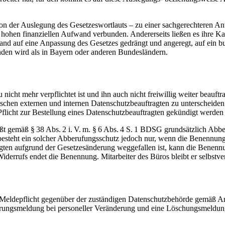
on der Auslegung des Gesetzeswortlauts – zu einer sachgerechteren An
hohen finanziellen Aufwand verbunden. Andererseits ließen es ihre Kap
and auf eine Anpassung des Gesetzes gedrängt und angeregt, auf ein b
nden wird als in Bayern oder anderen Bundesländern.
nicht mehr verpflichtet ist und ihn auch nicht freiwillig weiter beauft
wischen externen und internen Datenschutzbeauftragten zu unterscheide
Pflicht zur Bestellung eines Datenschutzbeauftragten gekündigt werden
ießt gemäß § 38 Abs. 2 i. V. m. § 6 Abs. 4 S. 1 BDSG grundsätzlich Ab
eht ein solcher Abberufungsschutz jedoch nur, wenn die Benennung ei
tigten aufgrund der Gesetzesänderung weggefallen ist, kann die Benen
errufs endet die Benennung. Mitarbeiter des Büros bleibt er selbstve
 die Meldepflicht gegenüber der zuständigen Datenschutzbehörde gemäß 
rungsmeldung bei personeller Veränderung und eine Löschungsmeldung