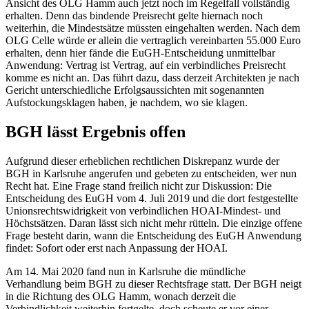
Ansicht des OLG Hamm auch jetzt noch im Regelfall vollständig
erhalten. Denn das bindende Preisrecht gelte hiernach noch
weiterhin, die Mindestsätze müssten eingehalten werden. Nach dem
OLG Celle würde er allein die vertraglich vereinbarten 55.000 Euro
erhalten, denn hier fände die EuGH-Entscheidung unmittelbar
Anwendung: Vertrag ist Vertrag, auf ein verbindliches Preisrecht
komme es nicht an. Das führt dazu, dass derzeit Architekten je nach
Gericht unterschiedliche Erfolgsaussichten mit sogenannten
Aufstockungsklagen haben, je nachdem, wo sie klagen.
BGH lässt Ergebnis offen
Aufgrund dieser erheblichen rechtlichen Diskrepanz wurde der
BGH in Karlsruhe angerufen und gebeten zu entscheiden, wer nun
Recht hat. Eine Frage stand freilich nicht zur Diskussion: Die
Entscheidung des EuGH vom 4. Juli 2019 und die dort festgestellte
Unionsrechtswidrigkeit von verbindlichen HOAI-Mindest- und
Höchstsätzen. Daran lässt sich nicht mehr rütteln. Die einzige offene
Frage besteht darin, wann die Entscheidung des EuGH Anwendung
findet: Sofort oder erst nach Anpassung der HOAI.
Am 14. Mai 2020 fand nun in Karlsruhe die mündliche
Verhandlung beim BGH zu dieser Rechtsfrage statt. Der BGH neigt
in die Richtung des OLG Hamm, wonach derzeit die
Verbindlichkeit weiterhin fortgelte, doch scheute er vor einer