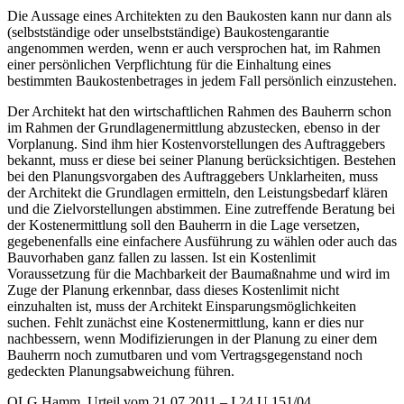
Die Aussage eines Architekten zu den Baukosten kann nur dann als
(selbstständige oder unselbstständige) Baukostengarantie
angenommen werden, wenn er auch versprochen hat, im Rahmen
einer persönlichen Verpflichtung für die Einhaltung eines
bestimmten Baukostenbetrages in jedem Fall persönlich einzustehen.
Der Architekt hat den wirtschaftlichen Rahmen des Bauherrn schon
im Rahmen der Grundlagenermittlung abzustecken, ebenso in der
Vorplanung. Sind ihm hier Kostenvorstellungen des Auftraggebers
bekannt, muss er diese bei seiner Planung berücksichtigen. Bestehen
bei den Planungsvorgaben des Auftraggebers Unklarheiten, muss
der Architekt die Grundlagen ermitteln, den Leistungsbedarf klären
und die Zielvorstellungen abstimmen. Eine zutreffende Beratung bei
der Kostenermittlung soll den Bauherrn in die Lage versetzen,
gegebenenfalls eine einfachere Ausführung zu wählen oder auch das
Bauvorhaben ganz fallen zu lassen. Ist ein Kostenlimit
Voraussetzung für die Machbarkeit der Baumaßnahme und wird im
Zuge der Planung erkennbar, dass dieses Kostenlimit nicht
einzuhalten ist, muss der Architekt Einsparungsmöglichkeiten
suchen. Fehlt zunächst eine Kostenermittlung, kann er dies nur
nachbessern, wenn Modifizierungen in der Planung zu einer dem
Bauherrn noch zumutbaren und vom Vertragsgegenstand noch
gedeckten Planungsabweichung führen.
OLG Hamm, Urteil vom 21.07.2011 – I 24 U 151/04