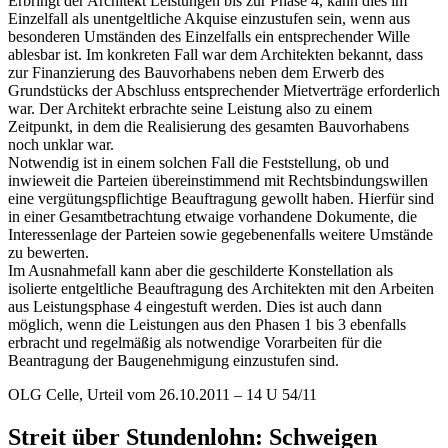
Erbringt der Architekt Leistungen bis zur Phase 4, kann dies im
Einzelfall als unentgeltliche Akquise einzustufen sein, wenn aus
besonderen Umständen des Einzelfalls ein entsprechender Wille
ablesbar ist. Im konkreten Fall war dem Architekten bekannt, dass
zur Finanzierung des Bauvorhabens neben dem Erwerb des
Grundstücks der Abschluss entsprechender Mietverträge erforderlich
war. Der Architekt erbrachte seine Leistung also zu einem
Zeitpunkt, in dem die Realisierung des gesamten Bauvorhabens
noch unklar war.
Notwendig ist in einem solchen Fall die Feststellung, ob und
inwieweit die Parteien übereinstimmend mit Rechtsbindungswillen
eine vergütungspflichtige Beauftragung gewollt haben. Hierfür sind
in einer Gesamtbetrachtung etwaige vorhandene Dokumente, die
Interessenlage der Parteien sowie gegebenenfalls weitere Umstände
zu bewerten.
Im Ausnahmefall kann aber die geschilderte Konstellation als
isolierte entgeltliche Beauftragung des Architekten mit den Arbeiten
aus Leistungsphase 4 eingestuft werden. Dies ist auch dann
möglich, wenn die Leistungen aus den Phasen 1 bis 3 ebenfalls
erbracht und regelmäßig als notwendige Vorarbeiten für die
Beantragung der Baugenehmigung einzustufen sind.
OLG Celle, Urteil vom 26.10.2011 – 14 U 54/11
Streit über Stundenlohn: Schweigen