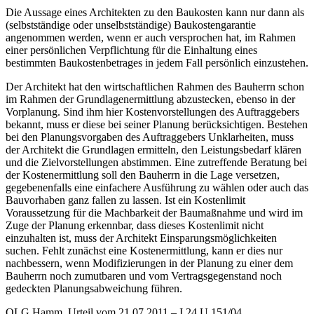
Die Aussage eines Architekten zu den Baukosten kann nur dann als
(selbstständige oder unselbstständige) Baukostengarantie
angenommen werden, wenn er auch versprochen hat, im Rahmen
einer persönlichen Verpflichtung für die Einhaltung eines
bestimmten Baukostenbetrages in jedem Fall persönlich einzustehen.
Der Architekt hat den wirtschaftlichen Rahmen des Bauherrn schon
im Rahmen der Grundlagenermittlung abzustecken, ebenso in der
Vorplanung. Sind ihm hier Kostenvorstellungen des Auftraggebers
bekannt, muss er diese bei seiner Planung berücksichtigen. Bestehen
bei den Planungsvorgaben des Auftraggebers Unklarheiten, muss
der Architekt die Grundlagen ermitteln, den Leistungsbedarf klären
und die Zielvorstellungen abstimmen. Eine zutreffende Beratung bei
der Kostenermittlung soll den Bauherrn in die Lage versetzen,
gegebenenfalls eine einfachere Ausführung zu wählen oder auch das
Bauvorhaben ganz fallen zu lassen. Ist ein Kostenlimit
Voraussetzung für die Machbarkeit der Baumaßnahme und wird im
Zuge der Planung erkennbar, dass dieses Kostenlimit nicht
einzuhalten ist, muss der Architekt Einsparungsmöglichkeiten
suchen. Fehlt zunächst eine Kostenermittlung, kann er dies nur
nachbessern, wenn Modifizierungen in der Planung zu einer dem
Bauherrn noch zumutbaren und vom Vertragsgegenstand noch
gedeckten Planungsabweichung führen.
OLG Hamm, Urteil vom 21.07.2011 – I 24 U 151/04