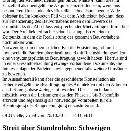
Erbringt der Architekt Leistungen bis zur Phase 4, kann dies im
Einzelfall als unentgeltliche Akquise einzustufen sein, wenn aus
besonderen Umständen des Einzelfalls ein entsprechender Wille
ablesbar ist. Im konkreten Fall war dem Architekten bekannt, dass
zur Finanzierung des Bauvorhabens neben dem Erwerb des
Grundstücks der Abschluss entsprechender Mietverträge erforderlich
war. Der Architekt erbrachte seine Leistung also zu einem
Zeitpunkt, in dem die Realisierung des gesamten Bauvorhabens
noch unklar war.
Notwendig ist in einem solchen Fall die Feststellung, ob und
inwieweit die Parteien übereinstimmend mit Rechtsbindungswillen
eine vergütungspflichtige Beauftragung gewollt haben. Hierfür sind
in einer Gesamtbetrachtung etwaige vorhandene Dokumente, die
Interessenlage der Parteien sowie gegebenenfalls weitere Umstände
zu bewerten.
Im Ausnahmefall kann aber die geschilderte Konstellation als
isolierte entgeltliche Beauftragung des Architekten mit den Arbeiten
aus Leistungsphase 4 eingestuft werden. Dies ist auch dann
möglich, wenn die Leistungen aus den Phasen 1 bis 3 ebenfalls
erbracht und regelmäßig als notwendige Vorarbeiten für die
Beantragung der Baugenehmigung einzustufen sind.
OLG Celle, Urteil vom 26.10.2011 – 14 U 54/11
Streit über Stundenlohn: Schweigen