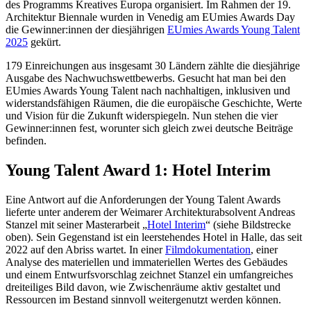
des Programms Kreatives Europa organisiert. Im Rahmen der 19.
Architektur Biennale wurden in Venedig am EUmies Awards Day
die Gewinner:innen der diesjährigen
EUmies Awards Young Talent
2025
gekürt.
179 Einreichungen aus insgesamt 30 Ländern zählte die diesjährige
Ausgabe des Nachwuchswettbewerbs. Gesucht hat man bei den
EUmies Awards Young Talent nach nachhaltigen, inklusiven und
widerstandsfähigen Räumen, die die europäische Geschichte, Werte
und Vision für die Zukunft widerspiegeln. Nun stehen die vier
Gewinner:innen fest, worunter sich gleich zwei deutsche Beiträge
befinden.
Young Talent Award 1: Hotel Interim
Eine Antwort auf die Anforderungen der Young Talent Awards
lieferte unter anderem der Weimarer Architekturabsolvent Andreas
Stanzel mit seiner Masterarbeit „
Hotel Interim
“ (siehe Bildstrecke
oben). Sein Gegenstand ist ein leerstehendes Hotel in Halle, das seit
2022 auf den Abriss wartet. In einer
Filmdokumentation
, einer
Analyse des materiellen und immateriellen Wertes des Gebäudes
und einem Entwurfsvorschlag zeichnet Stanzel ein umfangreiches
dreiteiliges Bild davon, wie Zwischenräume aktiv gestaltet und
Ressourcen im Bestand sinnvoll weitergenutzt werden können.