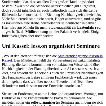
Studierenden klar, dass an allen Unis großer Handlungsbedarf
besteht. Zwar sind die Standorte unterschiedlich gut aufgestellt,
doch sowohl inhaltlich als auch methodisch muss sich die Lehre
flächendeckend noch stark in Richtung Nachhaltigkeit entwickeln.
Viele Studierende sind nicht bereit, länger abzuwarten, und so gibt
es inzwischen eine Reihe beispielhafter studentischer Initiativen.
Hier wird aus Mitteln für mehr Studienqualität ein
Lastenfahrrad
angeschafft, da
Mülltrennung
mit der Fakultät verhandelt. Einige
Initiativen gehen aber noch weiter.
Uni Kassel: less.on organisiert Seminare
„Wo ist der latest shit?“ fragt sich die
Studierendengruppe less:on in
Kassel
.
Den Mitgliedern fehlt die Vorbereitung auf zukunftsfähige
Planung, die Lehre kommt ihnen vom aktuellen Wissenstand über
Nachhaltigkeit in der Planung überholt vor. Also setzen sie sich zum
Ziel, dass sowohl die Theorie als auch die Praxis der Nachhaltigkeit
das Fundament der Lehre an ihrem Fachbereich wird: „Es muss
darum gehen, dass wir über neueste Theorien und Techniken
diskutieren und diese in unsere Entwürfe einarbeiten.“
Sie stellen Forderungen an die Lehre und organisieren Vorträge, um
Einblicke in eine klimafreundliche Praxis zu bekommen. Sie
meldeten sogar ein
selbstorganisiertes Seminar
an, in dem sie sich