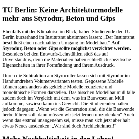
TU Berlin: Keine Architekturmodelle
mehr aus Styrodur, Beton und Gips
Ebenfalls mit der Klimakrise im Blick, haben Studierende der TU
Berlin kurzerhand im Institutsrat abstimmen lassen: „Der Institutsrat
beschließt einen nachhaltigen Umgang im Modellbau.“
Auf
Styrodur, Beton oder Gips sollte möglichst verzichtet werden.
Besonders bei den Entwurfs-Lehrstühlen stieß das auf
Unverständnis, denn die Materialien haben schließlich spezifische
Eigenschaften in ihrer Formfindung und ihrem Ausdruck.
Durch die Subtraktion am Styrocutter lassen sich mit Styrodur im
Handumdrehen Volumenvarianten testen. Gegossene Modelle
können ganz anders als geklebte Modelle reduzierte und
monolithische Formen darstellen. Das bisschen Modellbaumüll falle
zudem doch im Vergleich mit dem, was im Bauwesen an Müll
aufkomme, sowieso kaum ins Gewicht. Die Studierenden halten
jedoch dagegen: „Wenn wir die Generation sind, die die Bauwende
herbeiführen soll, dann müssen wir jetzt lernen umzudenken“ Auch
wenn das erstmal unangenehm sei, müsse man sich jetzt aber halt
etwas Neues ausdenken: „Wir sind doch Architekt:innen!“