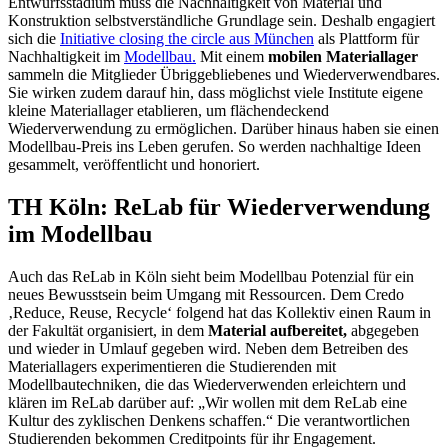
Entwurfsstadium muss die Nachhaltigkeit von Material und
Konstruktion selbstverständliche Grundlage sein. Deshalb engagiert
sich die
Initiative closing the circle aus München
als Plattform für
Nachhaltigkeit im
Modellbau.
Mit einem
mobilen Materiallager
sammeln die Mitglieder Übriggebliebenes und Wiederverwendbares.
Sie wirken zudem darauf hin, dass möglichst viele Institute eigene
kleine Materiallager etablieren, um flächendeckend
Wiederverwendung zu ermöglichen. Darüber hinaus haben sie einen
Modellbau-Preis ins Leben gerufen. So werden nachhaltige Ideen
gesammelt, veröffentlicht und honoriert.
TH Köln: ReLab für Wiederverwendung
im Modellbau
Auch das ReLab in Köln sieht beim Modellbau Potenzial für ein
neues Bewusstsein beim Umgang mit Ressourcen. Dem Credo
‚Reduce, Reuse, Recycle‘ folgend hat das Kollektiv einen Raum in
der Fakultät organisiert, in dem
Material aufbereitet,
abgegeben
und wieder in Umlauf gegeben wird. Neben dem Betreiben des
Materiallagers experimentieren die Studierenden mit
Modellbautechniken, die das Wiederverwenden erleichtern und
klären im ReLab darüber auf: „Wir wollen mit dem ReLab eine
Kultur des zyklischen Denkens schaffen.“ Die verantwortlichen
Studierenden bekommen Creditpoints für ihr Engagement.