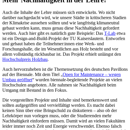
Mehr Nachhaltigkeit in der Lehre!
Auch die Inhalte der Lehre müssen sich entwickeln. Wo nicht
darüber nachgedacht wird, wie unsere Städte in kritischeren Stadien
der Klimakrise aussehen sollten und wie langfristig klimaneutral
gebaut werden kann, muss genau diese Nachhaltigkeit gefordert
werden. Auch hier gibt es natürlich gute Beispiele: Das
T-Lab
etwa
ist ein Design-and-Build-Projekt der TU Kaiserslautern. Entworfen
und gebaut haben die Teilnehmer:innen eine Werk- und
Forschungshalle, die im Wesentlichen aus Holz besteht und vor
allem vollständig rückbaubar ist. Das Projekt erhielt unlängst den
Hochschulpreis Holzbau
.
Auch hervorzuheben ist die Themensetzung des deutschen Pavillons
auf der Biennale. Mit dem Titel „
Open for Maintenance – wegen
Umbau geöffnet
“ wurden biennale-begleitende Projekte an vielen
Hochschulen angeboten. Alle nahmen sie Nachhaltigkeit beim
Umgang mit Bestand in den Fokus.
Die vorgestellten Projekte und Inhalte sind bemerkenswert und
sollten aufgegriffen und vervielfältigt werden. Es macht dabei
keinen Sinn über eine Bringschuld zu diskutieren – also ob der
Lehrkörper nun vorlegen muss, oder die Studierenden mehr
Nachhaltigkeit einfordern müssen. Damit wird an vielen Fakultäten
leider immer noch Zeit und Energie verschwendet. Ebenso falsch