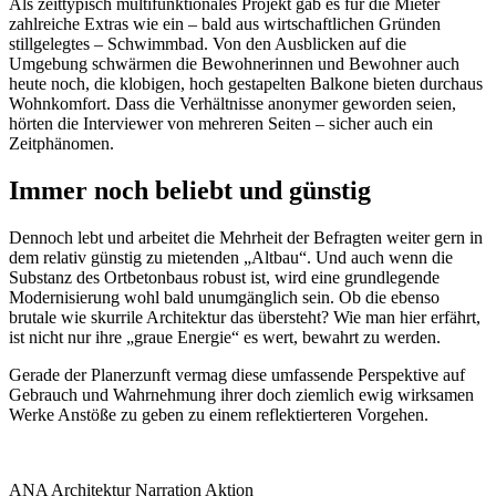
Als zeittypisch multifunktionales Projekt gab es für die Mieter
zahlreiche Extras wie ein – bald aus wirtschaftlichen Gründen
stillgelegtes – Schwimmbad. Von den Ausblicken auf die
Umgebung schwärmen die Bewohnerinnen und Bewohner auch
heute noch, die klobigen, hoch gestapelten Balkone bieten durchaus
Wohnkomfort. Dass die Verhältnisse anonymer geworden seien,
hörten die Interviewer von mehreren Seiten – sicher auch ein
Zeitphänomen.
Immer noch beliebt und günstig
Dennoch lebt und arbeitet die Mehrheit der Befragten weiter gern in
dem relativ günstig zu mietenden „Altbau“. Und auch wenn die
Substanz des Ortbetonbaus robust ist, wird eine grundlegende
Modernisierung wohl bald unumgänglich sein. Ob die ebenso
brutale wie skurrile Architektur das übersteht? Wie man hier erfährt,
ist nicht nur ihre „graue Energie“ es wert, bewahrt zu werden.
Gerade der Planerzunft vermag diese umfassende Perspektive auf
Gebrauch und Wahrnehmung ihrer doch ziemlich ewig wirksamen
Werke Anstöße zu geben zu einem reflektierteren Vorgehen.
ANA Architektur Narration Aktion