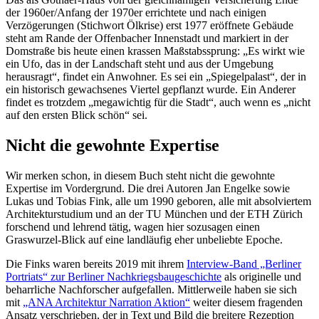
der 1960er/Anfang der 1970er errichtete und nach einigen
Verzögerungen (Stichwort Ölkrise) erst 1977 eröffnete Gebäude
steht am Rande der Offenbacher Innenstadt und markiert in der
Domstraße bis heute einen krassen Maßstabssprung: „Es wirkt wie
ein Ufo, das in der Landschaft steht und aus der Umgebung
herausragt“, findet ein Anwohner. Es sei ein „Spiegelpalast“, der in
ein historisch gewachsenes Viertel gepflanzt wurde. Ein Anderer
findet es trotzdem „megawichtig für die Stadt“, auch wenn es „nicht
auf den ersten Blick schön“ sei.
Nicht die gewohnte Expertise
Wir merken schon, in diesem Buch steht nicht die gewohnte
Expertise im Vordergrund. Die drei Autoren Jan Engelke sowie
Lukas und Tobias Fink, alle um 1990 geboren, alle mit absolviertem
Architekturstudium und an der TU München und der ETH Zürich
forschend und lehrend tätig, wagen hier sozusagen einen
Graswurzel-Blick auf eine landläufig eher unbeliebte Epoche.
Die Finks waren bereits 2019 mit ihrem
Interview-Band „Berliner
Portriats“ zur Berliner Nachkriegsbaugeschichte
als originelle und
beharrliche Nachforscher aufgefallen. Mittlerweile haben sie sich
mit
„ANA Architektur Narration Aktion“
weiter diesem fragenden
Ansatz verschrieben, der in Text und Bild die breitere Rezeption