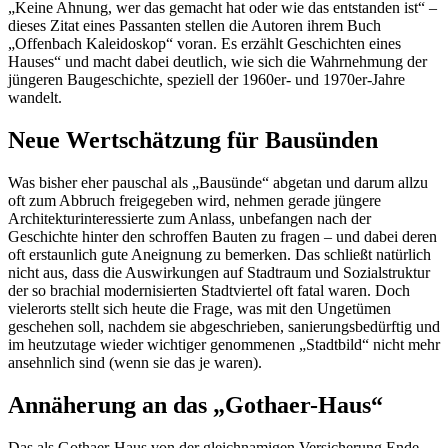
„Keine Ahnung, wer das gemacht hat oder wie das entstanden ist“ –
dieses Zitat eines Passanten stellen die Autoren ihrem Buch
„Offenbach Kaleidoskop“ voran. Es erzählt Geschichten eines
Hauses“ und macht dabei deutlich, wie sich die Wahrnehmung der
jüngeren Baugeschichte, speziell der 1960er- und 1970er-Jahre
wandelt.
Neue Wertschätzung für Bausünden
Was bisher eher pauschal als „Bausünde“ abgetan und darum allzu
oft zum Abbruch freigegeben wird, nehmen gerade jüngere
Architekturinteressierte zum Anlass, unbefangen nach der
Geschichte hinter den schroffen Bauten zu fragen – und dabei deren
oft erstaunlich gute Aneignung zu bemerken. Das schließt natürlich
nicht aus, dass die Auswirkungen auf Stadtraum und Sozialstruktur
der so brachial modernisierten Stadtviertel oft fatal waren. Doch
vielerorts stellt sich heute die Frage, was mit den Ungetümen
geschehen soll, nachdem sie abgeschrieben, sanierungsbedürftig und
im heutzutage wieder wichtiger genommenen „Stadtbild“ nicht mehr
ansehnlich sind (wenn sie das je waren).
Annäherung an das „Gothaer-Haus“
Das als Gothaer-Haus von der gleichnamigen Versicherung Ende