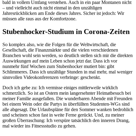
bald in vollem Umfang verstehen. Auch in ein paar Montanen nicht
– und vielleicht auch nicht einmal in den unzähligen
Jahresrückblicken am Ende dieses Jahres. Sicher ist jedoch: Wir
müssen alle raus aus der Komfortzone.
Stubenhocker-Studium in Corona-Zeiten
So komplex also, wie die Folgen für die Weltwirtschaft, die
Gesellschaft, die Finanzmärkte und die vielen verschiedenen
Branchen wohl sein werden, so deutlich stellen sich mir die direkten
Auswirkungen auf mein Leben schon jetzt dar. Dass ich vor
nunmehr fünf Wochen zum Stubenhocker mutiert bin: gibt
Schlimmeres. Dass ich unzählige Stunden in mal mehr, mal weniger
sinnvollen Videokonferenzen verbringe: geschenkt.
Doch ich gebe zu: Ich vermisse einiges mittlerweile wirklich
schmerzlich. So ist an Ostern mein langersehnter Heimatbesuch bei
meiner Familie ausgefallen. Die wunderbaren Abende mit Freunden
bei einem Wein oder die Partys in überfüllten Studenten-WGs sind
alle abgesagt. Die Urlaubspläne für den Sommer wanken bedrohlich
und scheinen schon fast in weite Ferne gerückt. Und, zu meiner
großen Überraschung: Ich verspüre tatsächlich den inneren Drang,
mal wieder ins Fitnessstudio zu gehen.