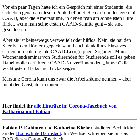
Vor ein paar Tagen hatte ich ein Gespräch mit einer Studentin, die
sich eben genau an diesem Punkt befindet. Sie darf nun loslegen mit
CAAD, aber die Arbeitsräume, in denen man am schnellsten Hilfe
findet, wenn man seine ersten CAAD-Schritte geht – sie sind
geschlossen.
Aber sie ist keineswegs verzweifelt oder hilflos. Nein, sie hat den
Stier bei den Hörnern gepackt – und auch dank ihres Einsatzes
starten nun bald digitale CAAD-Lerngruppen. Sogar ein Mini-
Wochenendseminar von Studierenden für Studierende soll es geben.
Dabei wollen erfahrene CAAD-Nutzer*innen den „Jungen“ die
wichtigsten Klicks und Tricks zeigen.
Kurzum: Corona kann uns zwar die Arbeitsräume nehmen – aber
nicht den Geist, der in ihnen ist.
Hier findet ihr
alle Einträge im Corona-Tagebuch von
Katharina und Fabian
.
Fabian P. Dahinten
und
Katharina Körber
studieren Architektur
an der
Hochschule Darmstadt
. Im Wechsel schreiben sie für das
DAB dieses Corona-Tagebuch