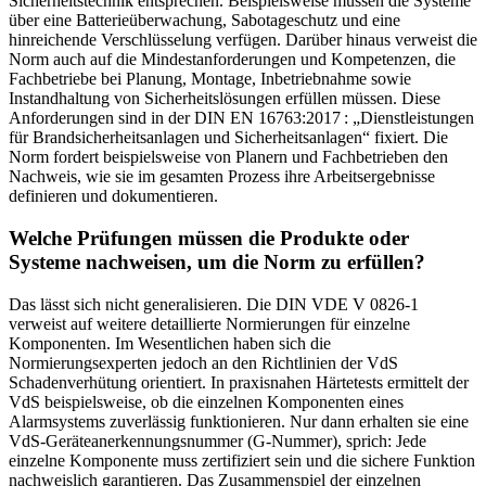
Sicherheitstechnik entsprechen. Beispielsweise müssen die Systeme
über eine Batterieüberwachung, Sabotageschutz und eine
hinreichende Verschlüsselung verfügen. Darüber hinaus verweist die
Norm auch auf die Mindestanforderungen und Kompetenzen, die
Fachbetriebe bei Planung, Montage, Inbetriebnahme sowie
Instandhaltung von Sicherheitslösungen erfüllen müssen. Diese
Anforderungen sind in der DIN EN 16763:2017 : „Dienstleistungen
für Brandsicherheitsanlagen und Sicherheitsanlagen“ fixiert. Die
Norm fordert beispielsweise von Planern und Fachbetrieben den
Nachweis, wie sie im gesamten Prozess ihre Arbeitsergebnisse
definieren und dokumentieren.
Welche Prüfungen müssen die Produkte oder
Systeme nachweisen, um die Norm zu erfüllen?
Das lässt sich nicht generalisieren. Die DIN VDE V 0826-1
verweist auf weitere detaillierte Normierungen für einzelne
Komponenten. Im Wesentlichen haben sich die
Normierungsexperten jedoch an den Richtlinien der VdS
Schadenverhütung orientiert. In praxisnahen Härtetests ermittelt der
VdS beispielsweise, ob die einzelnen Komponenten eines
Alarmsystems zuverlässig funktionieren. Nur dann erhalten sie eine
VdS-Geräteanerkennungsnummer (G-Nummer), sprich: Jede
einzelne Komponente muss zertifiziert sein und die sichere Funktion
nachweislich garantieren. Das Zusammenspiel der einzelnen