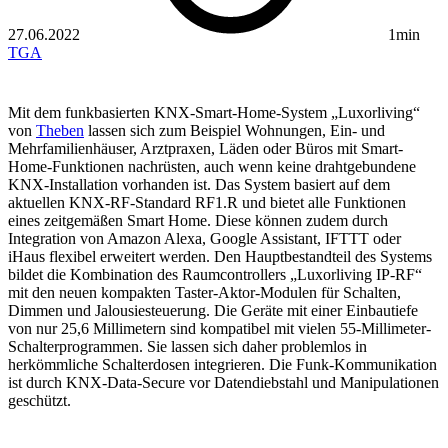
27.06.2022
1min
TGA
Mit dem funkbasierten KNX-Smart-Home-System „Luxorliving“
von
Theben
lassen sich zum Beispiel Wohnungen, Ein- und
Mehrfamilienhäuser, Arztpraxen, Läden oder Büros mit Smart-
Home-Funktionen nachrüsten, auch wenn keine drahtgebundene
KNX-Installation vorhanden ist. Das System basiert auf dem
aktuellen KNX-RF-Standard RF1.R und bietet alle Funktionen
eines zeitgemäßen Smart Home. Diese können zudem durch
Integration von Amazon Alexa, Google Assistant, IFTTT oder
iHaus flexibel erweitert werden. Den Hauptbestandteil des Systems
bildet die Kombination des Raumcontrollers „Luxorliving IP-RF“
mit den neuen kompakten Taster-Aktor-Modulen für Schalten,
Dimmen und Jalousiesteuerung. Die Geräte mit einer Einbautiefe
von nur 25,6 Millimetern sind kompatibel mit vielen 55-Millimeter-
Schalterprogrammen. Sie lassen sich daher problemlos in
herkömmliche Schalterdosen integrieren. Die Funk-Kommunikation
ist durch KNX-Data-Secure vor Datendiebstahl und Manipulationen
geschützt.