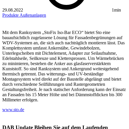
29.08.2022
1min
Produkte
Außenanlagen
Mit dem Ranksystem „StoFix Iso-Bar ECO“ bietet Sto eine
bauaufsichtlich zugelassene Lösung für Fassadenbegrünungen auf
WDV-Systemen an, die sich auch nachträglich montieren lässt. Das
Komplettsystem umfasst Ankerstäbe, Gewindebolzen,
Unterlegscheiben mit Dichtelement, Adapter zur Seilaufnahme,
Edelstahlseile, Seilkreuze und Klettersprossen. Um Wärmebrücken
zu minimieren, bestehen die Anker aus glasfaserverstärktem
Kunststoff. So sind Ranksystem und Ankergrund weitestgehend
thermisch getrennt. Das witterungs- und UV-beständige
Montagesystem wird direkt auf der Baustelle abgelängt und bietet
durch verschiedene Seilführungen und Rastergeometrien
Gestaltungsfreiheit. Je nach statischer Anforderung kann der Einsatz
an Fassaden bis 15 Meter Höhe und bei Dämmstoffdicken bis 300
Millimeter erfolgen.
www.sto.de
DAB Update
Bleiben Sie auf dem Laufenden