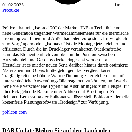
01.02.2023
1min
Produkte
Pohlcon hat mit „Isopro 120“ der Marke „H-Bau Technik“ eine
neue Generation tragender Wärmedämmelemente für die thermische
Trennung von Innen- und Außenbauteilen vorgestellt. Im Vergleich
zum Vorgängermodell „Isomaxx“ ist die Montage jetzt leichter und
effizienter. Durch die im Drucklager verankerten Querkraftstäbe
kann das Element einfach von oben in die Position zwischen
Außenbauteil und Geschossdecke eingesetzt werden. Laut
Hersteller ist es mit der neuen Serie darüber hinaus durch optimierte
Materialien und Querschnitte gelungen, bei vergleichbarer
Tragfähigkeit eine höhere Wärmedämmung zu erreichen. Um auf
unterschiedliche Anwendungsfälle reagieren zu können, umfasst die
Serie viele verschiedene Typen und Ausführungen: zum Beispiel für
über Eck gehende Balkone oder Attiken und Brüstungen. Zur
richtigen Bemessung der Balkonanschlüsse stellt Pohlcon zudem die
kostenfreie Planungssoftware „Isodesign“ zur Verfügung.
pohlcon.com
DAB Update
Bleiben Sie auf dem Laufenden