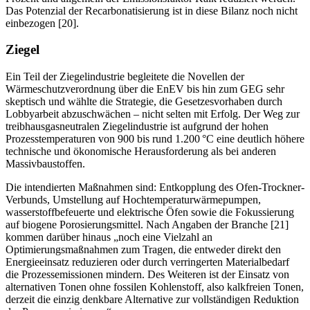
Das Potenzial der Recarbonatisierung ist in diese Bilanz noch nicht
einbezogen [20].
Ziegel
Ein Teil der Ziegelindustrie begleitete die Novellen der
Wärmeschutzverordnung über die EnEV bis hin zum GEG sehr
skeptisch und wählte die Strategie, die Gesetzesvorhaben durch
Lobbyarbeit abzuschwächen – nicht selten mit Erfolg. Der Weg zur
treibhausgasneutralen Ziegelindustrie ist aufgrund der hohen
Prozesstemperaturen von 900 bis rund 1.200 °C eine deutlich höhere
technische und ökonomische Herausforderung als bei anderen
Massivbaustoffen.
Die intendierten Maßnahmen sind: Entkopplung des Ofen-Trockner-
Verbunds, Umstellung auf Hochtemperaturwärmepumpen,
wasserstoffbefeuerte und elektrische Öfen sowie die Fokussierung
auf biogene Porosierungsmittel. Nach Angaben der Branche [21]
kommen darüber hinaus „noch eine Vielzahl an
Optimierungsmaßnahmen zum Tragen, die entweder direkt den
Energieeinsatz reduzieren oder durch verringerten Materialbedarf
die Prozessemissionen mindern. Des Weiteren ist der Einsatz von
alternativen Tonen ohne fossilen Kohlenstoff, also kalkfreien Tonen,
derzeit die einzig denkbare Alternative zur vollständigen Reduktion