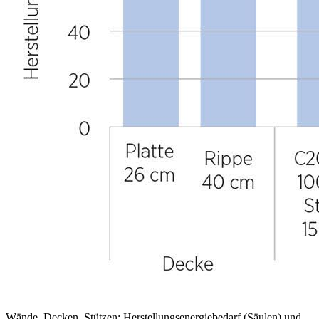
Wände, Decken, Stützen: Herstellungsenergiebedarf (Säulen) und