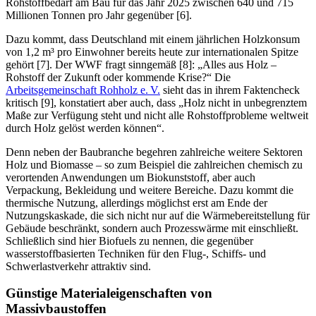
Rohstoffbedarf am Bau für das Jahr 2025 zwischen 640 und 715
Millionen Tonnen pro Jahr gegenüber [6].
Dazu kommt, dass Deutschland mit einem jährlichen Holzkonsum
von 1,2 m³ pro Einwohner bereits heute zur internationalen Spitze
gehört [7]. Der WWF fragt sinngemäß [8]: „Alles aus Holz –
Rohstoff der Zukunft oder kommende Krise?“ Die
Arbeitsgemeinschaft Rohholz e. V.
sieht das in ihrem Faktencheck
kritisch [9], konstatiert aber auch, dass „Holz nicht in unbegrenztem
Maße zur Verfügung steht und nicht alle Rohstoffprobleme weltweit
durch Holz gelöst werden können“.
Denn neben der Baubranche begehren zahlreiche weitere Sektoren
Holz und Biomasse – so zum Beispiel die zahlreichen chemisch zu
verortenden Anwendungen um Biokunststoff, aber auch
Verpackung, Bekleidung und weitere Bereiche. Dazu kommt die
thermische Nutzung, allerdings möglichst erst am Ende der
Nutzungskaskade, die sich nicht nur auf die Wärmebereitstellung für
Gebäude beschränkt, sondern auch Prozesswärme mit einschließt.
Schließlich sind hier Biofuels zu nennen, die gegenüber
wasserstoffbasierten Techniken für den Flug-, Schiffs- und
Schwerlastverkehr attraktiv sind.
Günstige Materialeigenschaften von
Massivbaustoffen