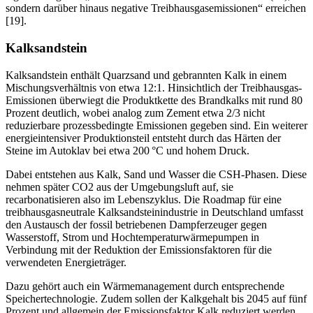
sondern darüber hinaus negative Treibhausgasemissionen“ erreichen
[19].
Kalksandstein
Kalksandstein enthält Quarzsand und gebrannten Kalk in einem
Mischungsverhältnis von etwa 12:1. Hinsichtlich der Treibhausgas-
Emissionen überwiegt die Produktkette des Brandkalks mit rund 80
Prozent deutlich, wobei analog zum Zement etwa 2/3 nicht
reduzierbare prozessbedingte Emissionen gegeben sind. Ein weiterer
energieintensiver Produktionsteil entsteht durch das Härten der
Steine im Autoklav bei etwa 200 °C und hohem Druck.
Dabei entstehen aus Kalk, Sand und Wasser die CSH-­Phasen. Diese
nehmen später CO2 aus der Umgebungsluft auf, sie
recarbonatisieren ­also im Lebenszyklus. Die Roadmap für eine
treibhausgasneutrale Kalksandsteinindustrie in Deutschland umfasst
den Austausch der fossil betriebenen Dampferzeuger gegen
Wasserstoff, Strom und Hochtemperaturwärmepumpen in
Verbindung mit der Reduktion der Emissionsfaktoren für die
verwendeten Energieträger.
Dazu gehört auch ein Wärmemanagement durch entsprechende
Speichertechnologie. Zudem sollen der Kalkgehalt bis 2045 auf fünf
Prozent und allgemein der Emissionsfaktor Kalk reduziert werden.