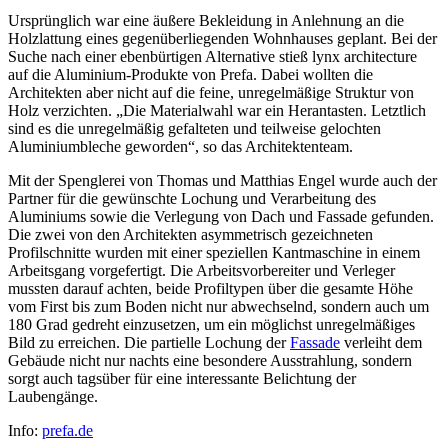
Ursprünglich war eine äußere Bekleidung in Anlehnung an die
Holzlattung eines gegenüberliegenden Wohnhauses geplant. Bei der
Suche nach einer ebenbürtigen Alternative stieß lynx architecture
auf die Aluminium-Produkte von Prefa. Dabei wollten die
Architekten aber nicht auf die feine, unregelmäßige Struktur von
Holz verzichten. „Die Materialwahl war ein Herantasten. Letztlich
sind es die unregelmäßig gefalteten und teilweise gelochten
Aluminiumbleche geworden“, so das Architektenteam.
Mit der Spenglerei von Thomas und Matthias Engel wurde auch der
Partner für die gewünschte Lochung und Verarbeitung des
Aluminiums sowie die Verlegung von Dach und Fassade gefunden.
Die zwei von den Architekten asymmetrisch gezeichneten
Profilschnitte wurden mit einer speziellen Kantmaschine in einem
Arbeitsgang vorgefertigt. Die Arbeitsvorbereiter und Verleger
mussten darauf achten, beide Profiltypen über die gesamte Höhe
vom First bis zum Boden nicht nur abwechselnd, sondern auch um
180 Grad gedreht einzusetzen, um ein möglichst unregelmäßiges
Bild zu erreichen. Die partielle Lochung der
Fassade
verleiht dem
Gebäude nicht nur nachts eine besondere Ausstrahlung, sondern
sorgt auch tagsüber für eine interessante Belichtung der
Laubengänge.
Info:
prefa.de