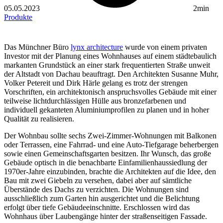
05.05.2023
2min
Produkte
Das Münchner Büro
lynx architecture
wurde von einem privaten
Investor mit der Planung eines Wohnhauses auf einem städtebaulich
markanten Grundstück an einer stark frequentierten Straße unweit
der Altstadt von Dachau beauftragt. Den Architekten Susanne Muhr,
Volker Petereit und Dirk Härle gelang es trotz der strengen
Vorschriften, ein architektonisch anspruchsvolles Gebäude mit einer
teilweise lichtdurchlässigen Hülle aus bronzefarbenen und
individuell gekanteten Aluminiumprofilen zu planen und in hoher
Qualität zu realisieren.
Der Wohnbau sollte sechs Zwei-Zimmer-Wohnungen mit Balkonen
oder Terrassen, eine Fahrrad- und eine Auto-Tiefgarage beherbergen
sowie einen Gemeinschaftsgarten besitzen. Ihr Wunsch, das große
Gebäude optisch in die benachbarte Einfamilienhaussiedlung der
1970er-Jahre einzubinden, brachte die Architekten auf die Idee, den
Bau mit zwei Giebeln zu versehen, dabei aber auf sämtliche
Überstände des Dachs zu verzichten. Die Wohnungen sind
ausschließlich zum Garten hin ausgerichtet und die Belichtung
erfolgt über tiefe Gebäudeeinschnitte. Erschlossen wird das
Wohnhaus über Laubengänge hinter der straßenseitigen Fassade.