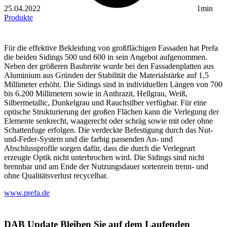
25.04.2022
1min
Produkte
Für die effektive Bekleidung von großflächigen Fassaden hat Prefa
die beiden Sidings 500 und 600 in sein Angebot aufgenommen.
Neben der größeren Baubreite wurde bei den Fassadenplatten aus
Aluminium aus Gründen der Stabilität die Materialstärke auf 1,5
Millimeter erhöht. Die Sidings sind in individuellen Längen von 700
bis 6.200 Millimetern sowie in Anthrazit, Hellgrau, Weiß,
Silbermetallic, Dunkelgrau und Rauchsilber verfügbar. Für eine
optische Strukturierung der großen Flächen kann die Verlegung der
Elemente senkrecht, waagerecht oder schräg sowie mit oder ohne
Schattenfuge erfolgen. Die verdeckte Befestigung durch das Nut-
und-Feder-System und die farbig passenden An- und
Abschlussprofile sorgen dafür, dass die durch die Verlegeart
erzeugte Optik nicht unterbrochen wird. Die Sidings sind nicht
brennbar und am Ende der Nutzungsdauer sortenrein trenn- und
ohne Qualitätsverlust recycelbar.
www.prefa.de
DAB Update
Bleiben Sie auf dem Laufenden