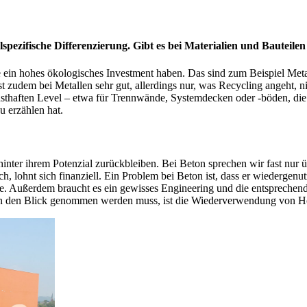
lspezifische Differenzierung. Gibt es bei Materialien und Bautei
e ein hohes ökologisches Investment haben. Das sind zum Beispiel Metal
r ist zudem bei Metallen sehr gut, allerdings nur, was Recycling angeht
haften Level – etwa für Trennwände, Systemdecken oder -böden, die qu
zu erzählen hat.
h hinter ihrem Potenzial zurückbleiben. Bei Beton sprechen wir fast n
isch, lohnt sich finanziell. Ein Problem bei Beton ist, dass er wiedergen
 Außerdem braucht es ein gewisses Engineering und die entsprechende
ker in den Blick genommen werden muss, ist die Wiederverwendung von