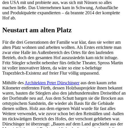
den USA mit und probierte aus, was sich mit Nüssen so alles
machen ließe. Das Unternehmen kam in Schwung, Anbaufläche
und Produktpalette expandierten – da brannte 2014 der komplette
Hof ab.
Neustart am alten Platz
Für die drei Generationen der Familie war klar, dass sie weiter am
alten Platz wohnen und arbeiten wollten. Als Erstes errichtete man
zwar eine Halle im Außenbereich des Ortes für den laufenden
Betrieb, doch den gesamten Hof auszusiedeln kam nicht infrage.
Fritz Stiegler schreibt nebenher fürs örtliche Theater, Spross Martin
ist voller innovativer Ideen, da wäre so eine x-beliebige
Trapezblech-Existenz auf freier Flur völlig unpassend.
Mithilfe des
Architekten Peter Dürschinger
aus dem kaum zehn
Kilometer entfernten Fürth, dessen Holzbauprojekte ihnen bekannt
waren, bauten die Stieglers also den jahrhundertealten Dreiseithof an
der Dorfstraße neu auf. Aus dem Schutt bargen sie die Brocken aus
ortstypischem Sandstein, die wieder als Basis für die Gebäude
dienen sollten. Holz aus dem eigenen Wald wurde für fast alles
Weitere verwendet, wie zuvor schon bei den Reitställen und -hallen
im rückwärtigen Bereich des Hofes, der verschont geblieben war.
Dürschinger ist überzeugt: „Bauen auf dem Land geschieht aus der