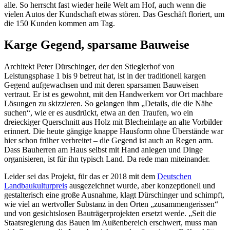
alle. So herrscht fast wieder heile Welt am Hof, auch wenn die
vielen Autos der Kundschaft etwas stören. Das Geschäft floriert, um
die 150 Kunden kommen am Tag.
Karge Gegend, sparsame Bauweise
Architekt Peter Dürschinger, der den Stieglerhof von
Leistungsphase 1 bis 9 betreut hat, ist in der traditionell kargen
Gegend aufgewachsen und mit deren sparsamen Bauweisen
vertraut. Er ist es gewohnt, mit den Handwerkern vor Ort machbare
Lösungen zu skizzieren. So gelangen ihm „Details, die die Nähe
suchen“, wie er es ausdrückt, etwa an den Traufen, wo ein
dreieckiger Querschnitt aus Holz mit Blecheinlage an alte Vorbilder
erinnert. Die heute gängige knappe Hausform ohne Überstände war
hier schon früher verbreitet – die Gegend ist auch an Regen arm.
Dass Bauherren am Haus selbst mit Hand anlegen und Dinge
organisieren, ist für ihn typisch Land. Da rede man miteinander.
Leider sei das Projekt, für das er 2018 mit dem
Deutschen
Landbaukulturpreis
ausgezeichnet wurde, aber konzeptionell und
gestalterisch eine große Ausnahme, klagt Dürschinger und schimpft,
wie viel an wertvoller Substanz in den Orten „zusammengerissen“
und von gesichtslosen Bauträgerprojekten ersetzt werde. „Seit die
Staatsregierung das Bauen im Außenbereich erschwert, muss man