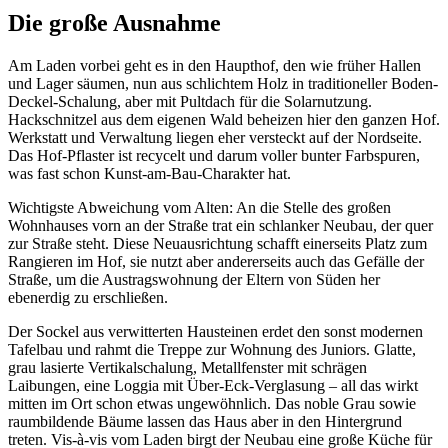
Die große Ausnahme
Am Laden vorbei geht es in den Haupthof, den wie früher Hallen
und Lager säumen, nun aus schlichtem Holz in traditioneller Boden-
Deckel-Schalung, aber mit Pultdach für die Solarnutzung.
Hackschnitzel aus dem eigenen Wald beheizen hier den ganzen Hof.
Werkstatt und Verwaltung liegen eher versteckt auf der Nordseite.
Das Hof-Pflaster ist recycelt und darum voller bunter Farbspuren,
was fast schon Kunst-am-Bau-Charakter hat.
Wichtigste Abweichung vom Alten: An die Stelle des großen
Wohnhauses vorn an der Straße trat ein schlanker Neubau, der quer
zur Straße steht. Diese Neuausrichtung schafft einerseits Platz zum
Rangieren im Hof, sie nutzt aber andererseits auch das Gefälle der
Straße, um die Austragswohnung der Eltern von Süden her
ebenerdig zu erschließen.
Der Sockel aus verwitterten Hausteinen erdet den sonst modernen
Tafelbau und rahmt die Treppe zur Wohnung des Juniors. Glatte,
grau lasierte Vertikalschalung, Metallfenster mit schrägen
Laibungen, eine Loggia mit Über-Eck-Verglasung – all das wirkt
mitten im Ort schon etwas ungewöhnlich. Das noble Grau sowie
raumbildende Bäume lassen das Haus aber in den Hintergrund
treten. Vis-à-vis vom Laden birgt der Neubau eine große Küche für