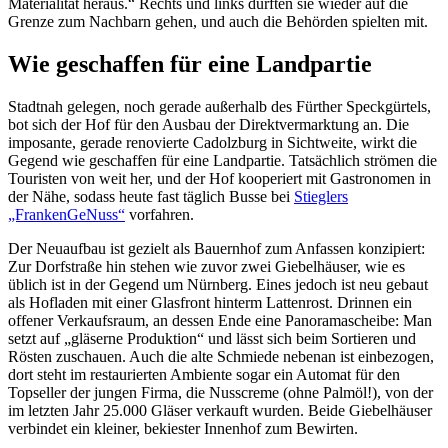
Materialität heraus.“ Rechts und links durften sie wieder auf die
Grenze zum Nachbarn gehen, und auch die Behörden spielten mit.
Wie geschaffen für eine Landpartie
Stadtnah gelegen, noch gerade außerhalb des Fürther Speckgürtels,
bot sich der Hof für den Ausbau der Direktvermarktung an. Die
imposante, gerade renovierte Cadolzburg in Sichtweite, wirkt die
Gegend wie geschaffen für eine Landpartie. Tatsächlich strömen die
Touristen von weit her, und der Hof kooperiert mit Gastronomen in
der Nähe, sodass heute fast täglich Busse bei
Stieglers
„FrankenGeNuss“
vorfahren.
Der Neuaufbau ist gezielt als Bauernhof zum Anfassen konzipiert:
Zur Dorfstraße hin stehen wie zuvor zwei Giebelhäuser, wie es
üblich ist in der Gegend um Nürnberg. Eines jedoch ist neu gebaut
als Hofladen mit einer Glasfront hinterm Lattenrost. Drinnen ein
offener Verkaufsraum, an dessen Ende eine Panoramascheibe: Man
setzt auf „gläserne Produktion“ und lässt sich beim Sortieren und
Rösten zuschauen. Auch die alte Schmiede nebenan ist einbezogen,
dort steht im restaurierten Ambiente sogar ein Automat für den
Topseller der jungen Firma, die Nusscreme (ohne Palmöl!), von der
im letzten Jahr 25.000 Gläser verkauft wurden. Beide Giebelhäuser
verbindet ein kleiner, bekiester Innenhof zum Bewirten.