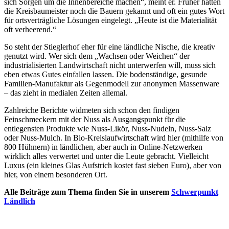
sich Sorgen um die Innenbereiche machen“, meint er. Früher hätten
die Kreisbaumeister noch die Bauern gekannt und oft ein gutes Wort
für ortsverträgliche Lösungen eingelegt. „Heute ist die Materialität
oft verheerend.“
So steht der Stieglerhof eher für eine ländliche Nische, die kreativ
genutzt wird. Wer sich dem „Wachsen oder Weichen“ der
industrialisierten Landwirtschaft nicht unterwerfen will, muss sich
eben etwas Gutes einfallen lassen. Die bodenständige, gesunde
Familien-Manufaktur als Gegenmodell zur anonymen Massenware
– das zieht in medialen Zeiten allemal.
Zahlreiche Berichte widmeten sich schon den findigen
Feinschmeckern mit der Nuss als Ausgangspunkt für die
entlegensten Produkte wie Nuss-Likör, Nuss-Nudeln, Nuss-Salz
oder Nuss-Mulch. In Bio-Kreislaufwirtschaft wird hier (mithilfe von
800 Hühnern) in ländlichen, aber auch in Online-Netzwerken
wirklich alles verwertet und unter die Leute gebracht. Vielleicht
Luxus (ein kleines Glas Aufstrich kostet fast sieben Euro), aber von
hier, von einem besonderen Ort.
Alle Beiträge zum Thema finden Sie in unserem
Schwerpunkt
Ländlich