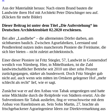
Aus der Materialität heraus: Nach einem Brand bauten die
Landwirte ihren Hof mit Architekt Peter Dürschinger neu auf.
(Klicken für mehr Bilder)
Dieser Beitrag ist unter dem Titel „Die Auferstehung“ im
Deutschen Architektenblatt 02.2020 erschienen.
Bei aller „Landliebe“ – die allermeisten Dörfer darben, am
sichtbarsten baulich. Zwischen Agrarfabriken, Leerstand und
Pendlerelend nutzen indes mancherorts Pioniere die Freiräume, die
sich hier bieten – nicht zuletzt architektonisch.
Einer dieser Pioniere ist Fritz Stiegler, 57, Landwirt in Gonnersdorf
westlich von Nürnberg. Hier, in Mittelfranken, ist die Zahl
landwirtschaftlicher Betriebe seit 2010 um über zehn Prozent
zurückgegangen, stärker als bundesweit. Doch Fritz Stiegler gab
nicht auf, auch wenn sein mitten im Ortskern gelegener Hof „mehr
schlecht als recht“ lief, wie er sagt.
Zunächst war er auf den Anbau von Tabak umgestiegen und hatte
seine Milchkühe durch die Reitpferde von Städtern ersetzt. Als die
Subventionen für Tabak ausliefen, fing er versuchsweise mit dem
Anbau von Haselnüssen an. Sein Sohn Martin, 27, brachte als
frischgebackener Agraringenieur Ideen zur Direktvermarktung aus