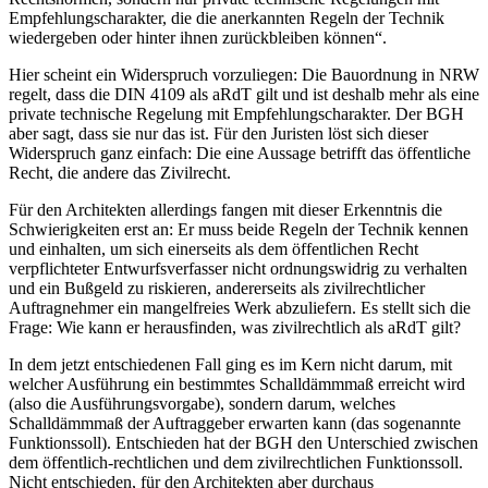
Empfehlungscharakter, die die anerkannten Regeln der Technik
wiedergeben oder hinter ihnen zurückbleiben können“.
Hier scheint ein Widerspruch vorzuliegen: Die Bauordnung in NRW
regelt, dass die DIN 4109 als aRdT gilt und ist deshalb mehr als eine
private technische Regelung mit Empfehlungscharakter. Der BGH
aber sagt, dass sie nur das ist. Für den Juristen löst sich dieser
Widerspruch ganz einfach: Die eine Aussage betrifft das öffentliche
Recht, die andere das Zivilrecht.
Für den Architekten allerdings fangen mit dieser Erkenntnis die
Schwierigkeiten erst an: Er muss beide Regeln der Technik kennen
und einhalten, um sich einerseits als dem öffentlichen Recht
verpflichteter Entwurfsverfasser nicht ordnungswidrig zu verhalten
und ein Bußgeld zu riskieren, andererseits als zivilrechtlicher
Auftragnehmer ein mangelfreies Werk abzuliefern. Es stellt sich die
Frage: Wie kann er herausfinden, was zivilrechtlich als aRdT gilt?
In dem jetzt entschiedenen Fall ging es im Kern nicht darum, mit
welcher Ausführung ein bestimmtes Schalldämmmaß erreicht wird
(also die Ausführungsvorgabe), sondern darum, welches
Schalldämmmaß der Auftraggeber erwarten kann (das sogenannte
Funktionssoll). Entschieden hat der BGH den Unterschied zwischen
dem öffentlich-rechtlichen und dem zivilrechtlichen Funktionssoll.
Nicht entschieden, für den Architekten aber durchaus