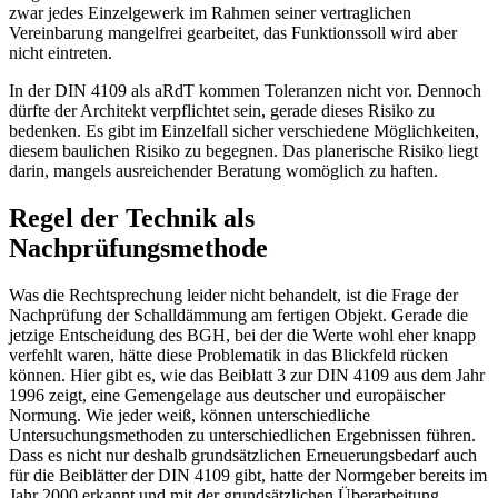
zwar jedes Einzelgewerk im Rahmen seiner vertraglichen
Vereinbarung mangelfrei gearbeitet, das Funktionssoll wird aber
nicht eintreten.
In der DIN 4109 als aRdT kommen Toleranzen nicht vor. Dennoch
dürfte der Architekt verpflichtet sein, gerade dieses Risiko zu
bedenken. Es gibt im Einzelfall sicher verschiedene Möglichkeiten,
diesem baulichen Risiko zu begegnen. Das planerische Risiko liegt
darin, mangels ausreichender Beratung womöglich zu haften.
Regel der Technik als
Nachprüfungsmethode
Was die Rechtsprechung leider nicht behandelt, ist die Frage der
Nachprüfung der Schalldämmung am fertigen Objekt. Gerade die
jetzige Entscheidung des BGH, bei der die Werte wohl eher knapp
verfehlt waren, hätte diese Problematik in das Blickfeld rücken
können. Hier gibt es, wie das Beiblatt 3 zur DIN 4109 aus dem Jahr
1996 zeigt, eine Gemengelage aus deutscher und europäischer
Normung. Wie jeder weiß, können unterschiedliche
Untersuchungsmethoden zu unterschiedlichen Ergebnissen führen.
Dass es nicht nur deshalb grundsätzlichen Erneuerungsbedarf auch
für die Beiblätter der DIN 4109 gibt, hatte der Normgeber bereits im
Jahr 2000 erkannt und mit der grundsätzlichen Überarbeitung