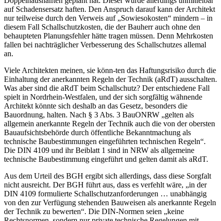
Doppelhaushälften geplant hat. Dieser würde allerdings unmittelbar
auf Schadensersatz haften. Den Anspruch darauf kann der Architekt
nur teilweise durch den Verweis auf „Sowiesokosten“ mindern – in
diesem Fall Schallschutzkosten, die der Bauherr auch ohne den
behaupteten Planungsfehler hätte tragen müssen. Denn Mehrkosten
fallen bei nachträglicher Verbesserung des Schallschutzes allemal
an.
Viele Architekten meinen, sie könn-ten das Haftungsrisiko durch die
Einhaltung der anerkannten Regeln der Technik (aRdT) ausschalten.
Was aber sind die aRdT beim Schallschutz? Der entschiedene Fall
spielt in Nord­rhein-Westfalen, und der sich sorgfältig wähnende
Architekt könnte sich deshalb an das Gesetz, besonders die
Bauordnung, halten. Nach § 3 Abs. 3 BauONRW „gelten als
allgemein anerkannte Regeln der Technik auch die von der obersten
Bauaufsichtsbehörde durch öffentliche Bekanntmachung als
technische Baubestimmungen eingeführten technischen Regeln“.
Die DIN 4109 und ihr Beiblatt 1 sind in NRW als allgemeine
technische Baubestimmung eingeführt und gelten damit als aRdT.
Aus dem Urteil des BGH ergibt sich allerdings, dass diese Sorgfalt
nicht ausreicht. Der BGH führt aus, dass es verfehlt wäre, „in der
DIN 4109 formulierte Schallschutzanforderungen … unabhängig
von den zur Verfügung stehenden Bauweisen als anerkannte Regeln
der Technik zu bewerten“. Die DIN-Normen seien „keine
Rechtsnormen, sondern nur private technische Regelungen mit