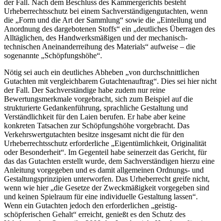
der Fall. Nach dem Beschluss des Kammergerichts besteht
Urheberrechtsschutz bei einem Sachverständigengutachten, wenn
die „Form und die Art der Sammlung“ sowie die „Einteilung und
Anordnung des dargebotenen Stoffs“ ein „deutliches Überragen des
Alltäglichen, des Handwerksmäßigen und der mechanisch-
technischen Aneinanderreihung des Materials“ aufweise – die
sogenannte „Schöpfungshöhe“.
Nötig sei auch ein deutliches Abheben „von durchschnittlichen
Gutachten mit vergleichbarem Gutachtenauftrag“. Dies sei hier nicht
der Fall. Der Sachverständige habe zudem nur reine
Bewertungsmerkmale vorgebracht, sich zum Beispiel auf die
strukturierte Gedankenführung, sprachliche Gestaltung und
Verständlichkeit für den Laien berufen. Er habe aber keine
konkreten Tatsachen zur Schöpfungshöhe vorgebracht. Das
Verkehrswertgutachten besitze insgesamt nicht die für den
Urheberrechtsschutz erforderliche „Eigentümlichkeit, Originalität
oder Besonderheit“. Im Gegenteil habe seinerzeit das Gericht, für
das das Gutachten erstellt wurde, dem Sachverständigen hierzu eine
Anleitung vorgegeben und es damit allgemeinen Ordnungs- und
Gestaltungsprinzipien unterworfen. Das Urheberrecht greife nicht,
wenn wie hier „die Gesetze der Zweckmäßigkeit vorgegeben sind
und keinen Spielraum für eine individuelle Gestaltung lassen“.
Wenn ein Gutachten jedoch den erforderlichen „geistig-
schöpferischen Gehalt“ erreicht, genießt es den Schutz des